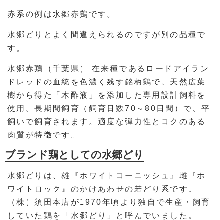
赤系の例は水郷赤鶏です。
水郷どりとよく間違えられるのですが別の品種で
す。
水郷赤鶏（千葉県） 在来種であるロードアイラン
ドレッドの血統を色濃く残す銘柄鶏で、天然広葉
樹から得た「木酢液」を添加した専用設計飼料を
使用。長期間飼育（飼育日数70～80日間）で、平
飼いで飼育されます。適度な弾力性とコクのある
肉質が特徴です。
ブランド鶏としての水郷どり
水郷どりは、雄『ホワイトコーニッシュ』雌『ホ
ワイトロック』のかけあわせの若どり系です。
（株）須田本店が1970年頃より独自で生産・飼育
していた鶏を「水郷どり」と呼んでいました。