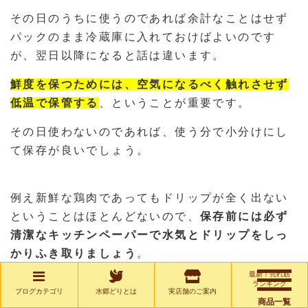
その日のうちに使うのであれば余計なことはせず
パックのまま冷蔵庫に入れておけばよいのです
が、翌日以降になると話は違います。
鮮度を保つためには、空気になるべく触れさせず
低温で保管する
、ということが重要です。
その日使わないのであれば、使う分で小分けにし
て保存が良いでしょう。
例え新鮮な鶏肉であってもドリップが全く出ない
ということはほとんどないので、
保存前には必ず
清潔なキッチンペーパーで水気とドリップをしっ
かりふき取りましょう
。
最新！売れ筋
その後、小分けにしラップでなるべく空気が入ら
ランキング
ブログカテゴリ
水郷どりとは
実店舗のご案内
ないようにぴったり包み、ジップロックなどのジ
商品一覧