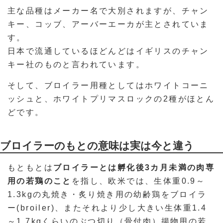
主な品種はメーカー名で大別されますが、チャン
キー、コッブ、アーバーエーカが主とされていま
す。
日本で流通しているほどんどはイギリスのチャン
キー社のものと言われています。
そして、ブロイラー用種としてはホワイトコーニ
ッシュと、ホワイトプリマスロックの2種がほとん
どです。
ブロイラーのもとの意味は実は今と違う
もともとは
ブロイラーとは孵化後3カ月未満の肉専
用の若鶏のこと
を指し、欧米では、生体重0.9～
1.3kgの丸焼き・炙り焼き用の幼齢鶏をブロイラ
ー(broiler)、またそれより少し大きい生体重1.4
～1.7kgくらいのぶつ切り（骨付肉）揚物用の若