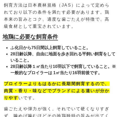
飼育方法は日本農林規格（JAS）によって定めら
れており以下の条件を満たす必要があります。鶏
本来の旨みとコク、適度な歯ごたえが特徴で、高
級食材として重宝されています。
地鶏に必要な飼育条件
ふ化日から75日間以上飼育していること。
28日齢以降、自由に地面を歩き回れる平飼い飼育をして
いること。
28日齢以降１㎡当たり10羽以下で飼育していること。※
一般的なブロイラーは 1㎡当たり16羽前後です。
ブロイラーよりもはるかに長期間飼育するので、
肉質・香り・味などでブランドによる違いが分か
りやす
いです。
歯ごたえや弾力が強く、それでいて硬くなりすぎ
ず、噛めば噛むほどその地鶏独特の旨みが出てく