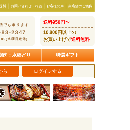
送料
お問い合わせ・相談
お客様の声
実店舗のご案内
送料950円〜
話でも承ります
-83-2347
10,800円以上の
お買い上げで
送料無料
8:00(水曜日定休)
鶏肉：水郷どり
特選ギフト
から
ログインする