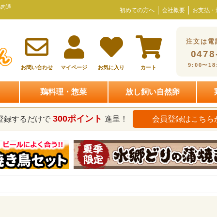
鶏肉通
初めての方へ
会社概要
お支払・
注文は電
0478
9:00〜1
お問い合わせ
マイページ
お気に入り
カート
鶏料理・惣菜
放し飼い自然卵
300ポイント
登録するだけで
進呈！
会員登録はこちら