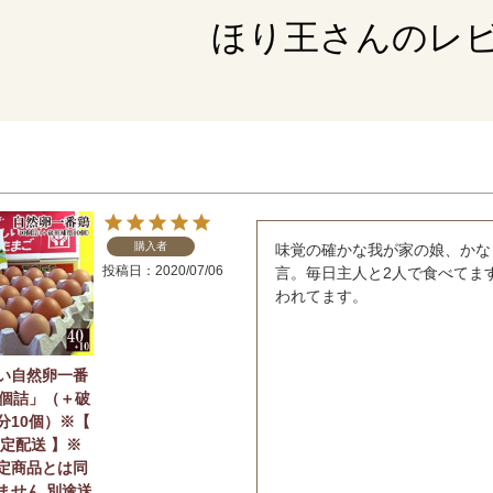
ほり王さんのレ
購入者
味覚の確かな我が家の娘、かな
投稿日
2020/07/06
言。毎日主人と2人で食べてま
われてます。
い自然卵一番
0個詰」（＋破
分10個）※【
限定配送 】※
定商品とは同
ません 別途送