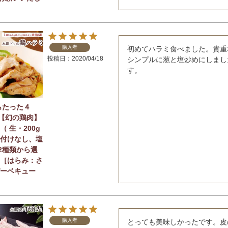
購入者
初めてハラミ食べました。貴重
投稿日
2020/04/18
シンプルに葱と塩炒めにしまし
す。
らたった４
【幻の鶏肉】
（ 生・200g
味付けなし、塩
2種類から選
 ［はらみ：さ
バーベキュー
購入者
とっても美味しかったです。皮