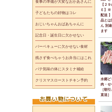
食事の準備が大変なおかあさんに
【２９
Ｅ】※
子どもたちの好物はコレ
配送 
品とは
おじいちゃんおばあちゃんに
ん 別
ます
記念日・誕生日に欠かせない
バーベキューに欠かせない食材
残さず食べちゃうお弁当にはこれ
バテ気味の体にスタミナ補給
水郷ど
クリスマスローストチキン予約
肉・せ
［朝引
直送］
お買い物について