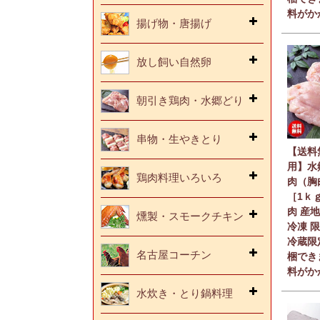
料がか
揚げ物・唐揚げ
放し飼い自然卵
朝引き鶏肉・水郷どり
串物・生やきとり
【送料
用】水
鶏肉料理いろいろ
肉（胸
［1ｋ
肉 産
燻製・スモークチキン
冷凍 
冷蔵限
名古屋コーチン
梱でき
料がか
水炊き・とり鍋料理