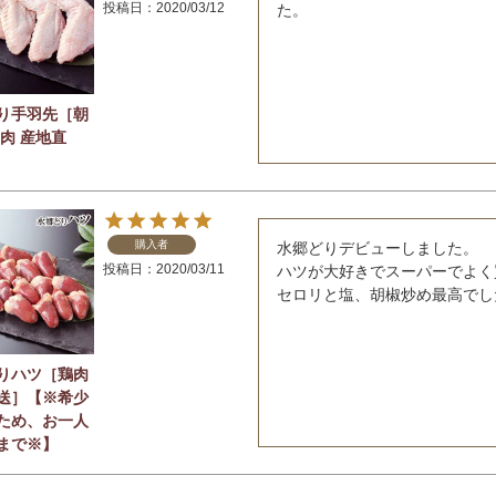
投稿日
2020/03/12
た。
り手羽先［朝
鶏肉 産地直
購入者
水郷どりデビューしました。

投稿日
2020/03/11
ハツが大好きでスーパーでよく
セロリと塩、胡椒炒め最高でし
りハツ［鶏肉
送］【※希少
ため、お一人
まで※】