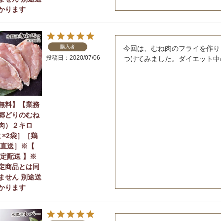
かります
購入者
今回は、むね肉のフライを作り
投稿日
2020/07/06
つけてみました。ダイエット中
無料】【業務
郷どりのむね
肉）２キロ
ｇ×2袋］［鶏
地直送］※【
限定配送 】※
定商品とは同
ません 別途送
かります