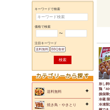
キーワードで検索
価格で検索
〜
注目キーワード
送料無料
BBQ食材
検索
カテゴリーから探す
放し飼
鶏「4
送料無料
損保障
冷蔵 
冷凍限
焼き鳥・やきとり
梱でき