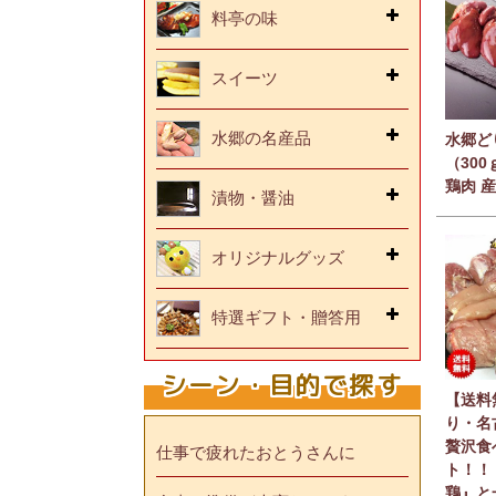
料亭の味
スイーツ
水郷の名産品
水郷ど
（30
鶏肉 
漬物・醤油
オリジナルグッズ
特選ギフト・贈答用
シーン・目的で探す
【送料
り・名
贅沢食
仕事で疲れたおとうさんに
ト！！
鶏』と