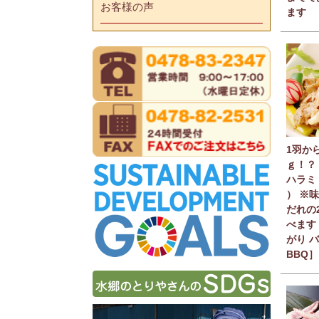
お客様の声
ます
1羽か
ｇ！？
ハラミ 
） ※
だれの
べます
がり 
BBQ］