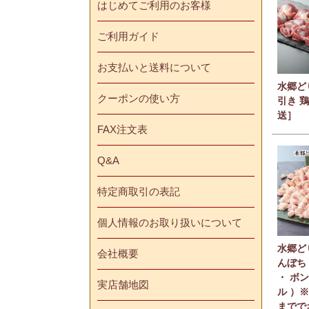
はじめてご利用のお客様
ご利用ガイド
お支払いと送料について
水郷ど
クーポンの使い方
引き 
送］
FAX注文表
Q&A
特定商取引の表記
個人情報のお取り扱いについて
水郷ど
会社概要
んぼち
・ ボン
実店舗地図
ル ）
までで