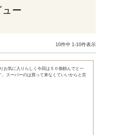
ビュー
10
件中
1
-
10
件表示
りお気に入りらしく今回は５０個頼んでと一
す。スーパーのは買って来なくていいからと言