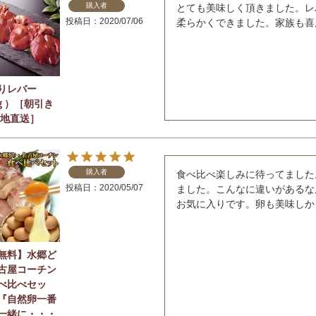
購入者
とても美味しく頂きました。レ
投稿日
2020/07/06
柔らかくできました。家族も喜
りレバー
0ｇ）［朝引き
産地直送］
購入者
食べ比べ楽しみに待ってました
投稿日
2020/05/07
ました。こんなに違いがあるな
お気に入りです。卵も美味しか
無料】水郷ど
古屋コーチン
べ比べセッ
『自然卵一番
一緒に・・・