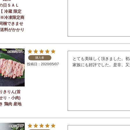
の日ＳＡＬ
【 冷蔵 限定
】※冷凍限定商
同梱できませ
途送料がかかり
購入者
とても美味しく頂きました。初
投稿日
2020/05/07
家族にも好評でした。是非、又
りきりん(首
せり・小肉)
き 鶏肉 産地