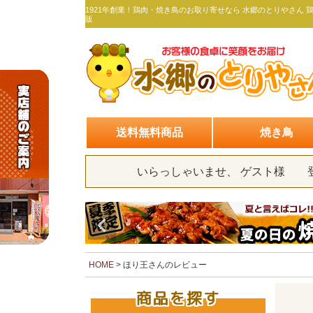
1921年創業！鶏肉・焼き鳥のお取り寄せなら 水郷のとりやさん 
販
送料無料商品
焼き鳥
いらっしゃいませ、 ゲスト様
HOME
ほり王さんのレビュー
商品を探す