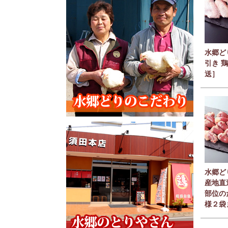
水郷ど
引き 
送］
水郷ど
産地直
部位の
様２袋