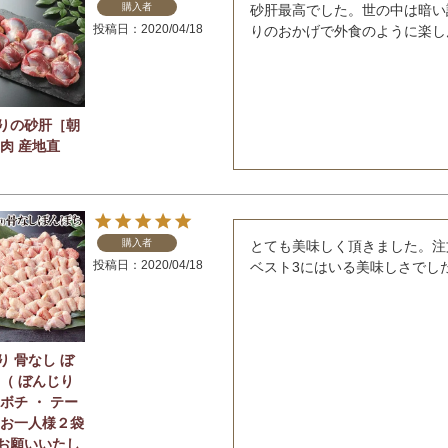
購入者
砂肝最高でした。世の中は暗い
投稿日
2020/04/18
りのおかげで外食のように楽し
りの砂肝［朝
鶏肉 産地直
購入者
とても美味しく頂きました。注
投稿日
2020/04/18
ベスト3にはいる美味しさでし
り 骨なし ぼ
 （ ぼんじり
ボチ ・ テー
※お一人様２袋
お願いいたし