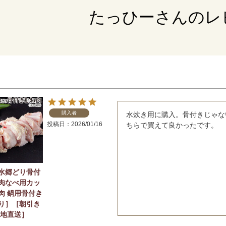
たっひーさんのレ
購入者
水炊き用に購入。骨付きじゃな
投稿日
2026/01/16
ちらで買えて良かったです。
水郷どり骨付
肉なべ用カッ
肉 鍋用骨付き
り］［朝引き
産地直送］