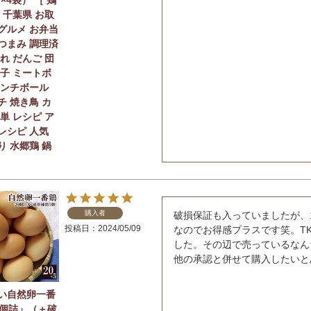
 千葉県 お取
グルメ お弁当
つまみ 調理済
れ だんご 団
団子 ミートボ
ミンチボール
チ 焼き鳥 カ
単 レシピ ア
レシピ 人気
り 水郷鶏 鍋
購入者
破損保証も入っていましたが、
投稿日
2024/05/09
なのでお得感プラスです笑。T
した。その辺で売っているなん
他の承認と併せて購入したいと
い自然卵一番
0個詰」（＋破