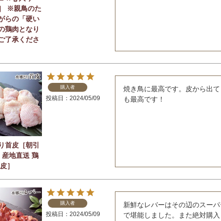
］ ※親鳥のた
がらの「硬い
の鶏肉となり
ご了承くださ
購入者
焼き鳥に最高です。皮から出て
投稿日
2024/05/09
も最高です！
り首皮［朝引
 産地直送 鶏
り皮］
購入者
新鮮なレバーはその辺のスーパ
投稿日
2024/05/09
で堪能しました。また絶対購入