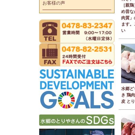
お客様の声
［親鶏
め昔な
肉質」
ます。
い
水郷ど
き 鶏肉
皮 と