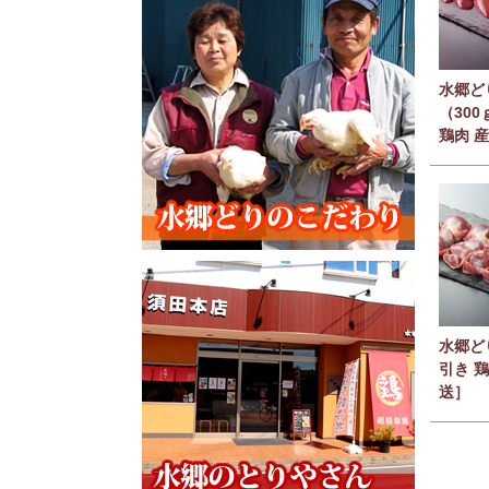
水郷ど
（30
鶏肉 
水郷ど
引き 
送］