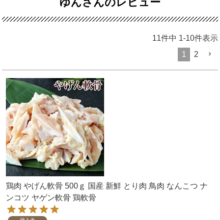
ゆんさんのレビュー
11
件中
1
-
10
件表示
1
2
鶏肉 やげん軟骨 500ｇ 国産 新鮮 とり肉 鳥肉 なんこつ ナ
ンコツ ヤゲン軟骨 鶏軟骨