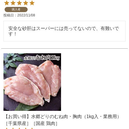
購入者
投稿日
2022/11/08
安全な砂肝はスーパーには売ってないので、有難いで
す！
【お買い得】水郷どりのむね肉・胸肉（1kg入・業務用）
［千葉県産］［国産 鶏肉］