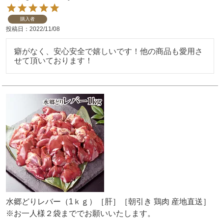
購入者
投稿日
2022/11/08
癖がなく、安心安全で嬉しいです！他の商品も愛用さ
せて頂いております！
水郷どりレバー（1ｋｇ）［肝］［朝引き 鶏肉 産地直送］
※お一人様２袋まででお願いいたします。