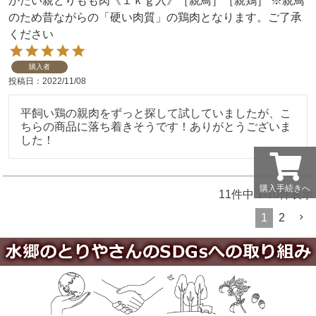
かたい親どりもも肉《１ｋｇ入》［親鳥］［親鶏］ ※親鳥
のため昔ながらの「硬い肉質」の鶏肉となります。ご了承
ください
購入者
投稿日
2022/11/08
平飼い鶏の親肉をずっと探して試していましたが、こ
ちらの商品に落ち着きそうです！ありがとうございま
した！
購入手続きへ
11
件中
1
-
10
件表示
1
2