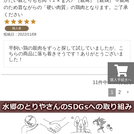
かたい親どりもも肉《１ｋｇ入》［親鳥］［親鶏］ ※親鳥
のため昔ながらの「硬い肉質」の鶏肉となります。ご了承
ください
購入者
投稿日
2022/11/08
平飼い鶏の親肉をずっと探して試していましたが、こ
ちらの商品に落ち着きそうです！ありがとうございま
した！
購入手続きへ
11
件中
1
-
10
件表示
1
2