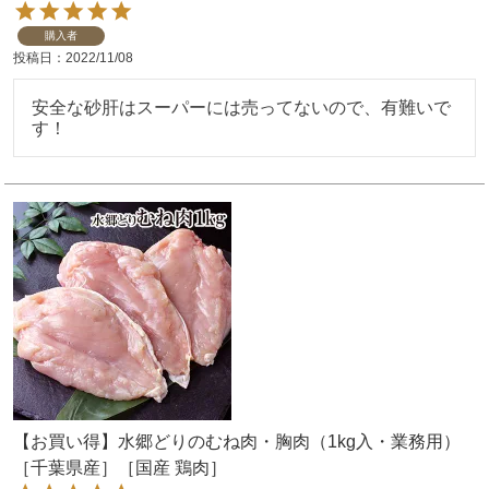
購入者
投稿日
2022/11/08
安全な砂肝はスーパーには売ってないので、有難いで
す！
【お買い得】水郷どりのむね肉・胸肉（1kg入・業務用）
［千葉県産］［国産 鶏肉］