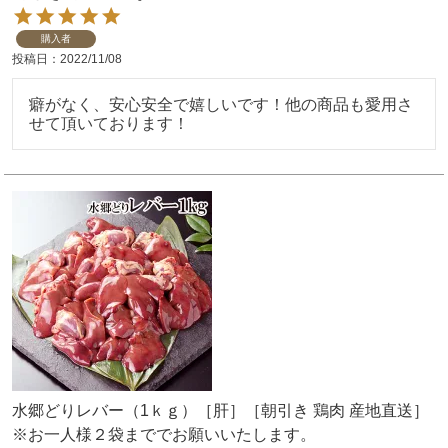
購入者
投稿日
2022/11/08
癖がなく、安心安全で嬉しいです！他の商品も愛用さ
せて頂いております！
水郷どりレバー（1ｋｇ）［肝］［朝引き 鶏肉 産地直送］
※お一人様２袋まででお願いいたします。