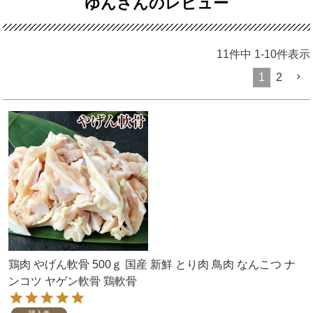
ゆんさんのレビュー
11
件中
1
-
10
件表示
1
2
鶏肉 やげん軟骨 500ｇ 国産 新鮮 とり肉 鳥肉 なんこつ ナ
ンコツ ヤゲン軟骨 鶏軟骨