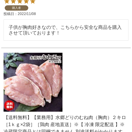
購入者
投稿日
2022/11/08
子供が胸肉好きなので、こちらから安全な商品を購入
させて頂いております！
【送料無料】【業務用】水郷どりのむね肉（胸肉）２キロ
［1ｋｇ×2袋］［鶏肉 産地直送］※【 冷凍 限定配送 】※
冷蔵限定商品とは同梱できません 別途送料がかかります