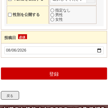
指定なし
性別を公開する
男性
女性
投稿日
(必
須)
登録
戻る