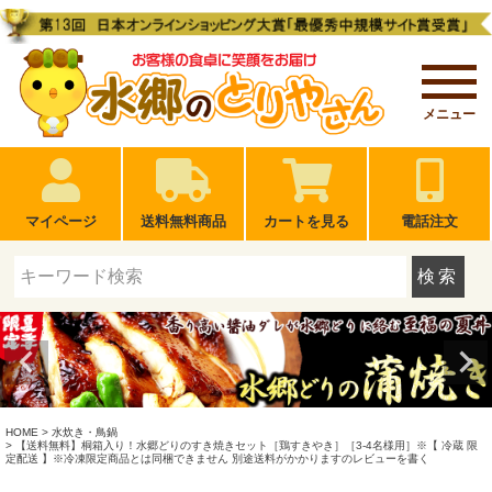
メニュー
マイページ
送料無料商品
カートを見る
電話注文
検索
HOME
水炊き・鳥鍋
【送料無料】桐箱入り！水郷どりのすき焼きセット［鶏すきやき］［3-4名様用］※【 冷蔵 限
定配送 】※冷凍限定商品とは同梱できません 別途送料がかかりますのレビューを書く