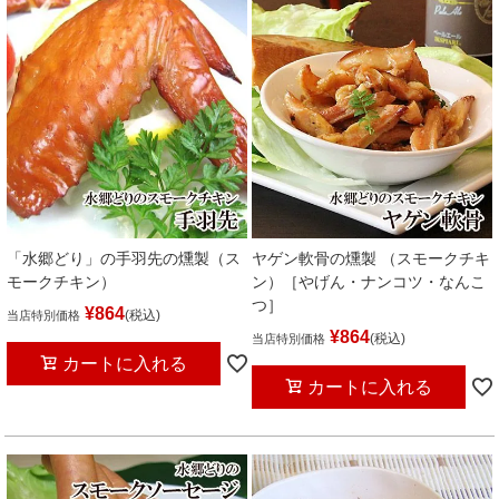
「水郷どり」の手羽先の燻製（ス
ヤゲン軟骨の燻製 （スモークチキ
モークチキン）
ン）［やげん・ナンコツ・なんこ
つ］
¥
864
税込
当店特別価格
¥
864
税込
当店特別価格
カートに入れる
カートに入れる