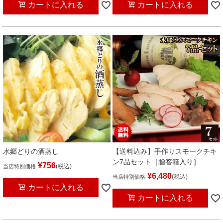
カートに入れる
カートに入れる
水郷どりの酒蒸し
【送料込み】手作りスモークチキ
ン7品セット［贈答箱入り］
¥
756
税込
当店特別価格
¥
6,480
税込
当店特別価格
カートに入れる
カートに入れる