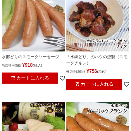
水郷どりのスモークソーセージ
「水郷どり」のハツの燻製（スモ
ークチキン）
¥
918
税込
当店特別価格
¥
756
税込
当店特別価格
カートに入れる
カートに入れる