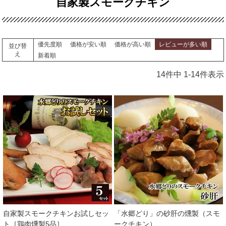
自家製スモークチキン
優先度順
価格が安い順
価格が高い順
レビューが多い順
並び替
え
新着順
14
件中
1
-
14
件表示
自家製スモークチキンお試しセッ
「水郷どり」の砂肝の燻製（スモ
ト［鶏肉燻製5品］
ークチキン）