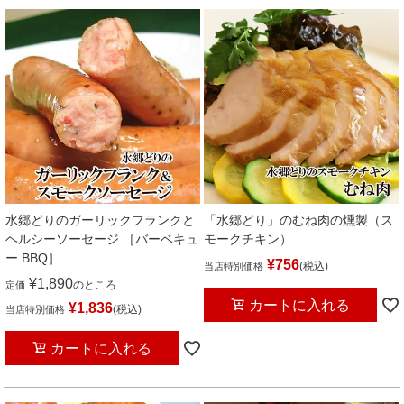
水郷どりのガーリックフランクと
「水郷どり」のむね肉の燻製（ス
ヘルシーソーセージ ［バーベキュ
モークチキン）
ー BBQ］
¥
756
税込
当店特別価格
¥
1,890
のところ
定価
カートに入れる
¥
1,836
税込
当店特別価格
カートに入れる