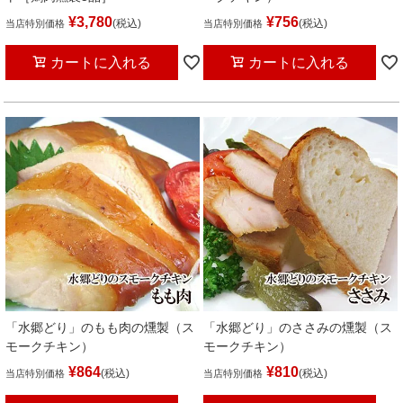
¥
3,780
¥
756
税込
税込
当店特別価格
当店特別価格
カートに入れる
カートに入れる
「水郷どり」のもも肉の燻製（ス
「水郷どり」のささみの燻製（ス
モークチキン）
モークチキン）
¥
864
¥
810
税込
税込
当店特別価格
当店特別価格