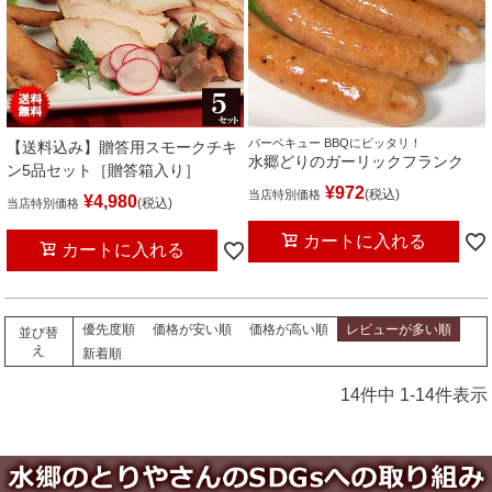
バーベキュー BBQにピッタリ！
【送料込み】贈答用スモークチキ
水郷どりのガーリックフランク
ン5品セット［贈答箱入り］
¥
972
税込
当店特別価格
¥
4,980
税込
当店特別価格
カートに入れる
カートに入れる
優先度順
価格が安い順
価格が高い順
レビューが多い順
並び替
え
新着順
14
件中
1
-
14
件表示