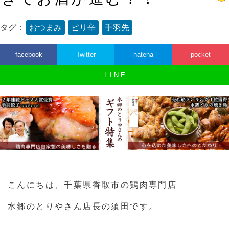
タグ：
おつまみ
ピリ辛
手羽先
facebook
Twitter
hatena
pocket
L I N E
こんにちは、千葉県香取市の鶏肉専門店
水郷のとりやさん店長の須田です。