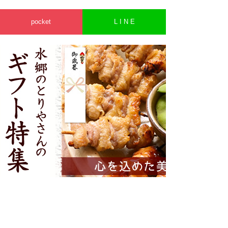
pocket
L I N E