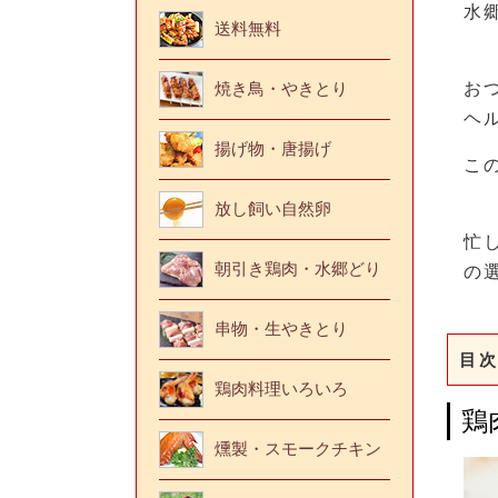
水
送料無料
お
焼き鳥・やきとり
ヘ
揚げ物・唐揚げ
こ
放し飼い自然卵
忙
朝引き鶏肉・水郷どり
の
串物・生やきとり
目次
鶏肉料理いろいろ
鶏
燻製・スモークチキン