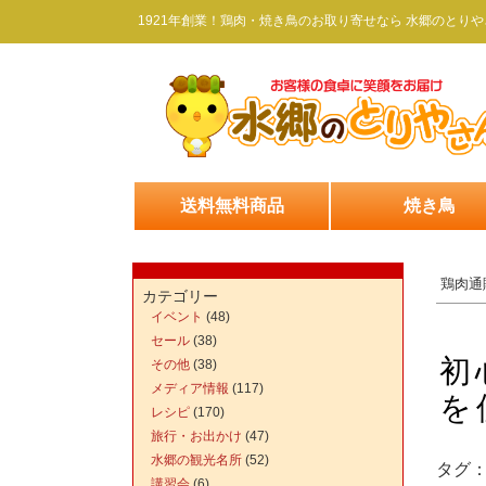
1921年創業！鶏肉・焼き鳥のお取り寄せなら 水郷のとりや
送料無料商品
焼き鳥
鶏肉通
カテゴリー
イベント
(48)
セール
(38)
初
その他
(38)
メディア情報
(117)
を
レシピ
(170)
旅行・お出かけ
(47)
水郷の観光名所
(52)
タグ
講習会
(6)