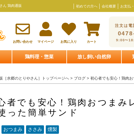
さん 鶏肉通販
初めての方へ
会社概要
お支払
注文は電
0478
9:00〜1
お問い合わせ
マイページ
お気に入り
カート
鶏料理・惣菜
放し飼い自然卵
販［水郷のとりやさん］トップページへ
>
ブログ
> 初心者でも安心！鶏肉お
心者でも安心！鶏肉おつまみ
使った簡単サンド
：
おつまみ
ささみ
燻製