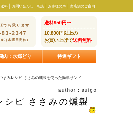
・送料
お問い合わせ・相談
お客様の声
実店舗のご案内
送料950円〜
話でも承ります
-83-2347
10,800円以上の
お買い上げで
送料無料
8:00(水曜日定休)
鶏肉：水郷どり
特選ギフト
つまみレシピ ささみの燻製を使った簡単サンド
author : suigo
レシピ ささみの燻製