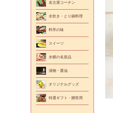
名古屋コーチン
水炊き・とり鍋料理
料亭の味
スイーツ
水郷の名産品
漬物・醤油
オリジナルグッズ
特選ギフト・贈答用