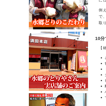
に
例
で
取
10
【