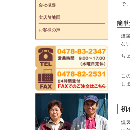
で
会社概要
実店舗地図
簡単
お客様の声
燻
な
ち
こ
し
初
燻