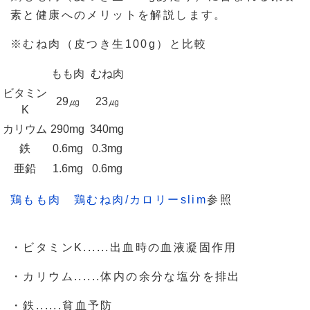
素と健康へのメリットを解説します。
※むね肉（皮つき生100g）と比較
もも肉
むね肉
ビタミン
29㎍
23㎍
K
カリウム
290mg
340mg
鉄
0.6mg
0.3mg
亜鉛
1.6mg
0.6mg
鶏もも肉
鶏むね肉/カロリーslim
参照
・ビタミンK......出血時の血液凝固作用
・カリウム......体内の余分な塩分を排出
・鉄......貧血予防