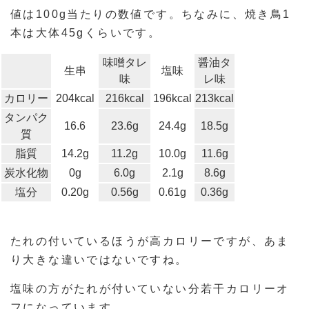
値は100g当たりの数値です。ちなみに、焼き鳥1
本は大体45gくらいです。
味噌タレ
醤油タ
生串
塩味
味
レ味
カロリー
204kcal
216kcal
196kcal
213kcal
タンパク
16.6
23.6g
24.4g
18.5g
質
脂質
14.2g
11.2g
10.0g
11.6g
炭水化物
0g
6.0g
2.1g
8.6g
塩分
0.20g
0.56g
0.61g
0.36g
たれの付いているほうが高カロリーですが、あま
り大きな違いではないですね。
塩味の方がたれが付いていない分若干カロリーオ
フになっています。