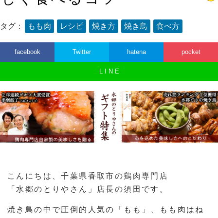
タグ：
もも肉
レシピ
焼き方
焼き鳥
食べ方
facebook
Twitter
hatena
pocket
L I N E
こんにちは、千葉県香取市の鶏肉専門店
「水郷のとりやさん」店長の須田です。
焼き鳥の中で圧倒的人気の「もも」、もも肉はね