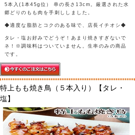
5本入(1本45g位） 串の長さ13cm。厳選された水
郷どりのもも肉を手刺ししました。
◆適度な脂肪とコクのある味で、店長イチオシ◆
タレ・塩お好みでどうぞ！あまり焼きすぎないで
ネ！※調味料はついていません。生串のみの商品
です。
特上もも焼き鳥（５本入り）【タレ・
塩】