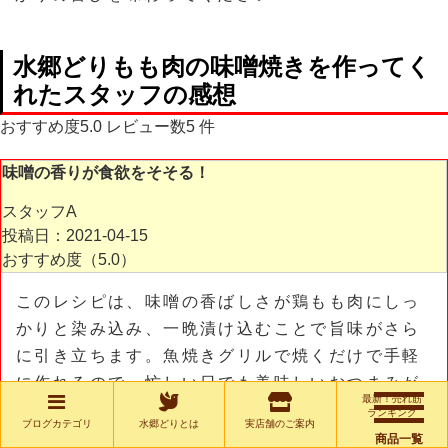
水郷どりもも肉の味噌焼き
を作ってく
れたスタッフの感想
おすすめ度
5.0
レビュー数
5
件
味噌の香りが食欲をそそる！
スタッフA
投稿日：2021-04-15
おすすめ度（
5.0
）
このレシピは、味噌の香ばしさが鶏もも肉にしっ
かりと染み込み、一晩漬け込むことで旨味がさら
に引き立ちます。魚焼きグリルで焼くだけで手軽
に作れるので、忙しい日でも美味しいおつまみが
最新！売れ筋
楽しめます。七味を添えるとさらに風味が増し、
ランキング
ブログカテゴリ
水郷どりとは
実店舗のご案内
満足度が高い一品です。
商品一覧