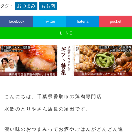
タグ：
おつまみ
もも肉
facebook
Twitter
hatena
pocket
L I N E
こんにちは、千葉県香取市の鶏肉専門店
水郷のとりやさん店長の須田です。
濃い味のおつまみってお酒やごはんがどんどん進