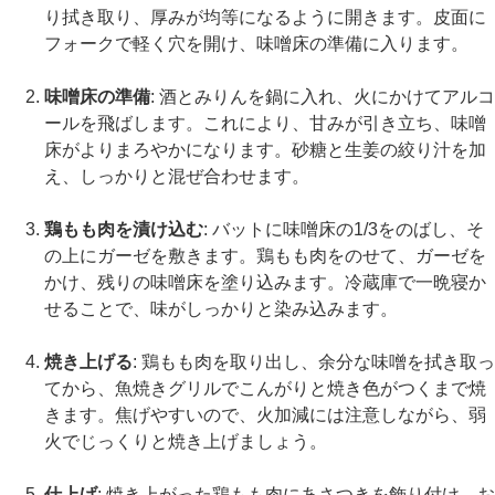
り拭き取り、厚みが均等になるように開きます。皮面に
フォークで軽く穴を開け、味噌床の準備に入ります。
味噌床の準備
: 酒とみりんを鍋に入れ、火にかけてアルコ
ールを飛ばします。これにより、甘みが引き立ち、味噌
床がよりまろやかになります。砂糖と生姜の絞り汁を加
え、しっかりと混ぜ合わせます。
鶏もも肉を漬け込む
: バットに味噌床の1/3をのばし、そ
の上にガーゼを敷きます。鶏もも肉をのせて、ガーゼを
かけ、残りの味噌床を塗り込みます。冷蔵庫で一晩寝か
せることで、味がしっかりと染み込みます。
焼き上げる
: 鶏もも肉を取り出し、余分な味噌を拭き取っ
てから、魚焼きグリルでこんがりと焼き色がつくまで焼
きます。焦げやすいので、火加減には注意しながら、弱
火でじっくりと焼き上げましょう。
仕上げ
: 焼き上がった鶏もも肉にあさつきを飾り付け、お