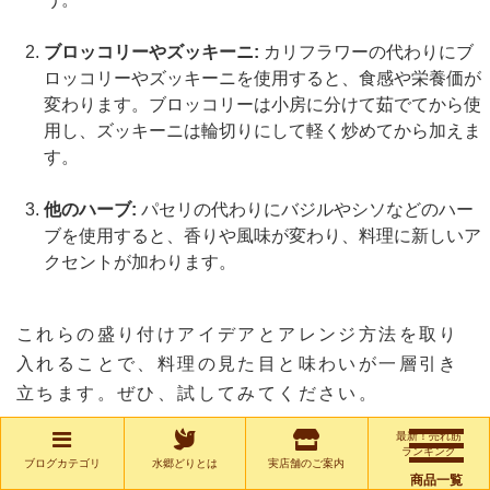
ブロッコリーやズッキーニ:
カリフラワーの代わりにブ
ロッコリーやズッキーニを使用すると、食感や栄養価が
変わります。ブロッコリーは小房に分けて茹でてから使
用し、ズッキーニは輪切りにして軽く炒めてから加えま
す。
他のハーブ:
パセリの代わりにバジルやシソなどのハー
ブを使用すると、香りや風味が変わり、料理に新しいア
クセントが加わります。
これらの盛り付けアイデアとアレンジ方法を取り
入れることで、料理の見た目と味わいが一層引き
立ちます。ぜひ、試してみてください。
最新！売れ筋
ランキング
レシピに合うお酒の種類と楽しみ方
ブログカテゴリ
水郷どりとは
実店舗のご案内
商品一覧