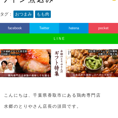
タグ：
おつまみ
もも肉
facebook
Twitter
hatena
pocket
L I N E
こんにちは、千葉県香取市にある鶏肉専門店
水郷のとりやさん店長の須田です。