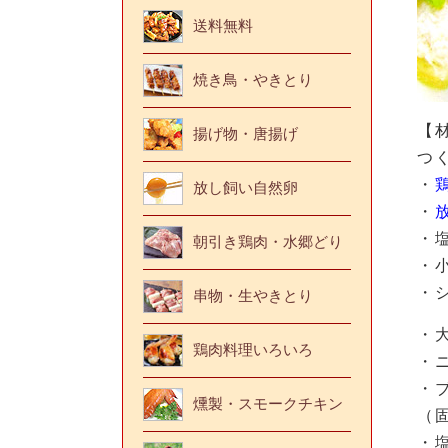
送料無料
焼き鳥・やきとり
【
揚げ物・唐揚げ
つ
・
放し飼い自然卵
・
・
朝引き鶏肉・水郷どり
・
・
串物・生やきとり
・
鶏肉料理いろいろ
・
・
燻製・スモークチキン
（
・