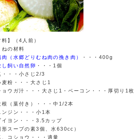
材料】（4人前）
くねの材料
鶏肉（水郷どりむね肉の挽き肉）
・・・400g
放し飼い自然卵
・・・1個
塩・・・小さじ2/3
小麦粉・・・大さじ1
ショウガ汁・・・大さじ1・ベーコン・・・厚切り1枚
大根（葉付き）・・・中1/2本
ニンジン・・・小1本
ブイヨン・・・3.5カップ
固形スープの素3個、水630cc）
塩、コショウ・・・適量