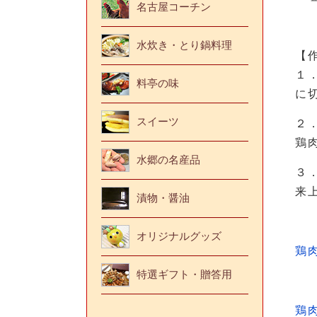
名古屋コーチン
水炊き・とり鍋料理
【
１
料亭の味
に
スイーツ
２
鶏
水郷の名産品
３
来
漬物・醤油
オリジナルグッズ
鶏
特選ギフト・贈答用
鶏