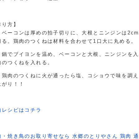
作り方】
．ベーコンは厚めの拍子切りに、大根とニンジンは2cm
切る。鶏肉のつくねは材料を合わせて1口大に丸める。
．鍋でブイヨンを温め、ベーコンと大根、ニンジンを入
肉のつくねを入れる。
．鶏肉のつくねに火が通ったら塩、コショウで味を調え
上がり！！
肉レシピはコチラ
肉・焼き鳥のお取り寄せなら 水郷のとりやさん 鶏肉 通