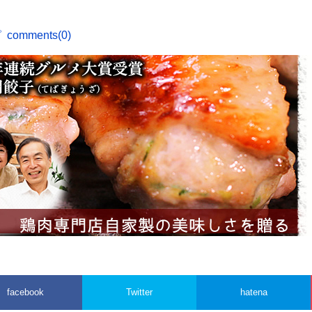
ピ
comments(0)
facebook
Twitter
hatena