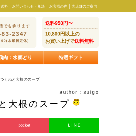
・送料
お問い合わせ・相談
お客様の声
実店舗のご案内
送料950円〜
話でも承ります
-83-2347
10,800円以上の
お買い上げで
送料無料
8:00(水曜日定休)
鶏肉：水郷どり
特選ギフト
のつくねと大根のスープ
author : suigo
ねと大根のスープ
pocket
L I N E