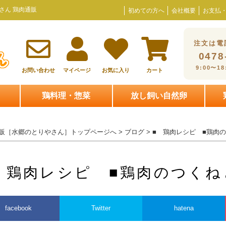
さん 鶏肉通販
初めての方へ
会社概要
お支払
注文は電
0478
9:00〜1
お問い合わせ
マイページ
お気に入り
カート
鶏料理・惣菜
放し飼い自然卵
販［水郷のとりやさん］トップページへ
>
ブログ
> ■ 鶏肉レシピ ■鶏肉
 鶏肉レシピ ■鶏肉のつく
facebook
Twitter
hatena