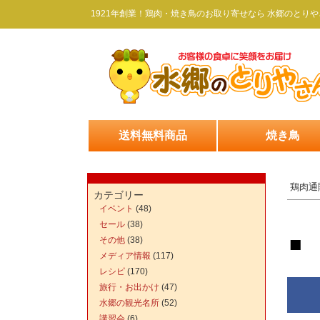
1921年創業！鶏肉・焼き鳥のお取り寄せなら 水郷のとりや
送料無料商品
焼き鳥
鶏肉通
カテゴリー
イベント
(48)
セール
(38)
■
その他
(38)
メディア情報
(117)
レシピ
(170)
旅行・お出かけ
(47)
水郷の観光名所
(52)
講習会
(6)