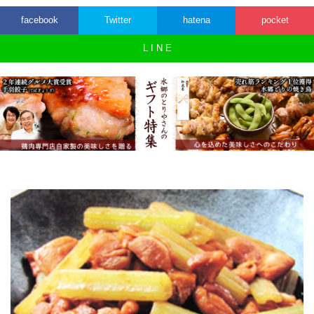
facebook
Twitter
hatena
pocket
L I N E