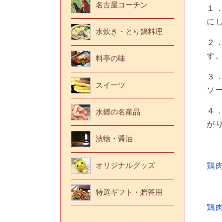
名古屋コーチン
１
に
水炊き・とり鍋料理
２
す
料亭の味
３
スイーツ
ソ
４
水郷の名産品
が
漬物・醤油
オリジナルグッズ
鶏
特選ギフト・贈答用
鶏