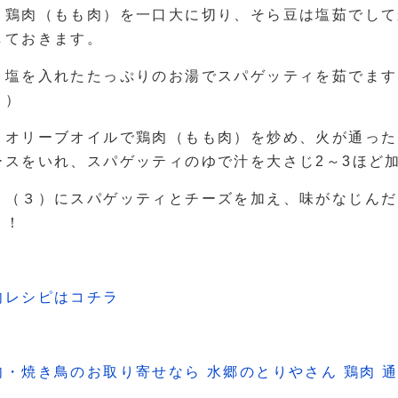
．鶏肉（もも肉）を一口大に切り、そら豆は塩茹でして
しておきます。
．塩を入れたたっぷりのお湯でスパゲッティを茹でます
。）
．オリーブオイルで鶏肉（もも肉）を炒め、火が通った
ースをいれ、スパゲッティのゆで汁を大さじ2～3ほど
．（３）にスパゲッティとチーズを加え、味がなじんだ
り！
肉レシピはコチラ
肉・焼き鳥のお取り寄せなら 水郷のとりやさん 鶏肉 通