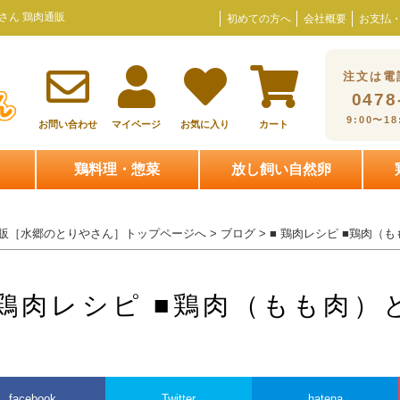
さん 鶏肉通販
初めての方へ
会社概要
お支払
注文は電
0478
9:00〜1
お問い合わせ
マイページ
お気に入り
カート
鶏料理・惣菜
放し飼い自然卵
販［水郷のとりやさん］トップページへ
>
ブログ
> ■ 鶏肉レシピ ■鶏肉
 鶏肉レシピ ■鶏肉（もも肉
facebook
Twitter
hatena