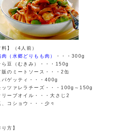
材料】（4人前）
鶏肉（水郷どりもも肉）
・・・300g
そら豆（むきみ）・・・150g
市販のミートソース・・・2缶
スパゲッティ・・・400g
モッツァレラチーズ・・・100g～150g
オリーブオイル・・・大さじ2
塩、コショウ・・・少々
作り方】