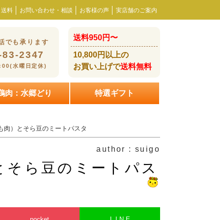
・送料
お問い合わせ・相談
お客様の声
実店舗のご案内
送料950円〜
話でも承ります
-83-2347
10,800円以上の
お買い上げで
送料無料
8:00(水曜日定休)
鶏肉：水郷どり
特選ギフト
（もも肉）とそら豆のミートパスタ
author : suigo
）とそら豆のミートパス
pocket
L I N E