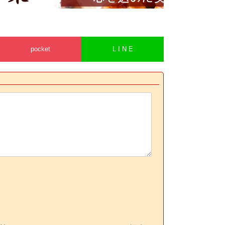
pocket
L I N E