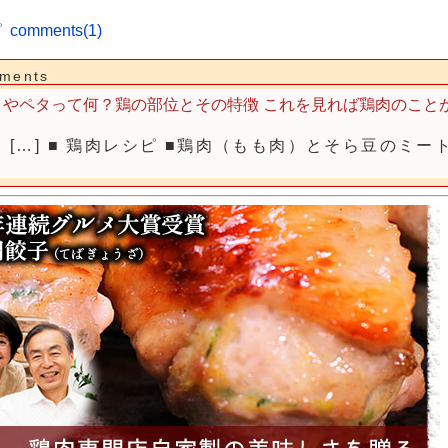
ピ
comments(1)
ments
リやペタって何？鶏の部位とその特徴 これを見れば鶏肉のこと
[…] ■ 鶏肉レシピ ■鶏肉（もも肉）とそら豆のミート