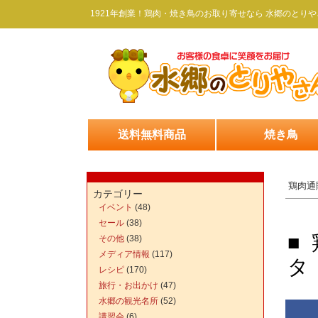
1921年創業！鶏肉・焼き鳥のお取り寄せなら 水郷のとりや
送料無料商品
焼き鳥
鶏肉通
カテゴリー
イベント
(48)
セール
(38)
■
その他
(38)
メディア情報
(117)
タ
レシピ
(170)
旅行・お出かけ
(47)
水郷の観光名所
(52)
講習会
(6)