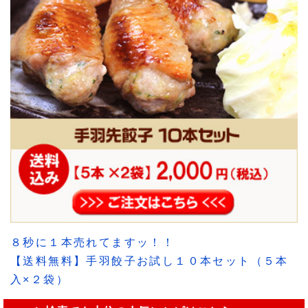
８秒に１本売れてますッ！！
【送料無料】手羽餃子お試し１０本セット（５本
入×２袋）