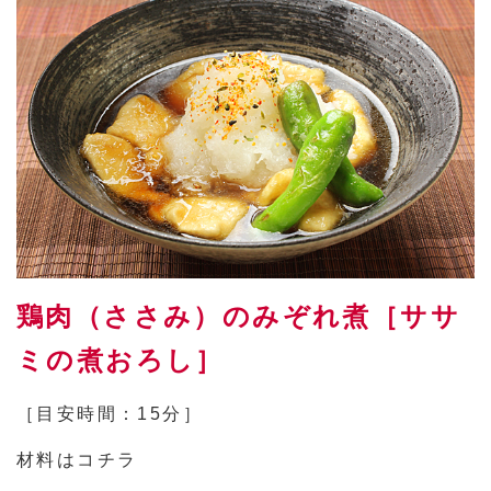
鶏肉（ささみ）のみぞれ煮［ササ
ミの煮おろし］
［目安時間：15分］
材料はコチラ