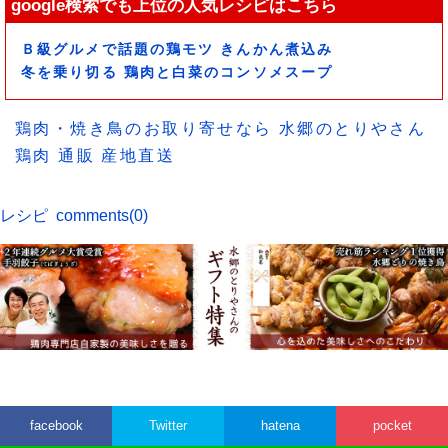
google検索でも上位の人気レシピはこちら
Ｂ級グルメで話題の鶏モツ きんかん煮込み
冬を乗り切る 鶏肉と白菜のコンソメスープ
鶏肉・焼き鳥のお取り寄せなら 水郷のとりやさん
鶏肉 通販 産地直送
レシピ
comments(0)
facebook
Twitter
hatena
pocket