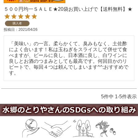
５００円均一ＳＡＬＥ★20袋お買い上げで【送料無料】★
購入者
投稿日
2021/04/26
「美味い」の一言。柔らかくて、臭みもなく、土佐酢
によく合います！私は玉ねぎをスライスして併せて食
べますが、ビールに良し、日本酒に良し、白ワインに
良しとお酒のつまみとしても最高です。何回目かのリ
ピートで、毎回４つは頼んでしまいます^^;おすすめで
す。
5
件中
1
-
5
件表示