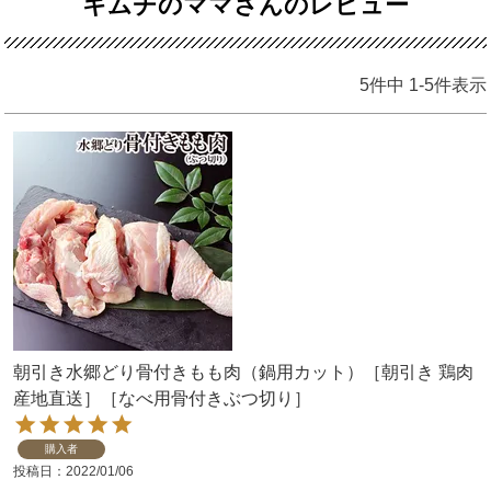
キムチのママさんのレビュー
5
件中
1
-
5
件表示
朝引き水郷どり骨付きもも肉（鍋用カット）［朝引き 鶏肉
産地直送］［なべ用骨付きぶつ切り］
購入者
投稿日
2022/01/06