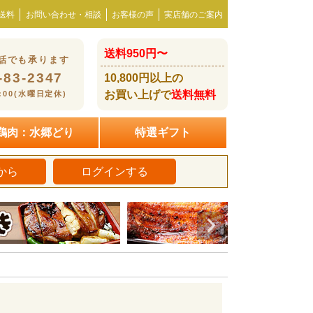
送料
お問い合わせ・相談
お客様の声
実店舗のご案内
送料950円〜
話でも承ります
-83-2347
10,800円以上の
お買い上げで
送料無料
8:00(水曜日定休)
鶏肉：水郷どり
特選ギフト
から
ログインする