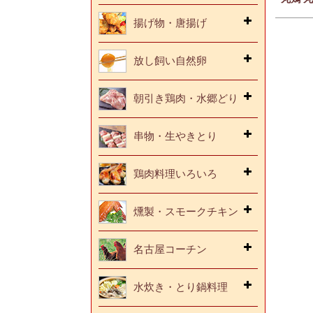
揚げ物・唐揚げ
放し飼い自然卵
朝引き鶏肉・水郷どり
串物・生やきとり
鶏肉料理いろいろ
燻製・スモークチキン
名古屋コーチン
水炊き・とり鍋料理