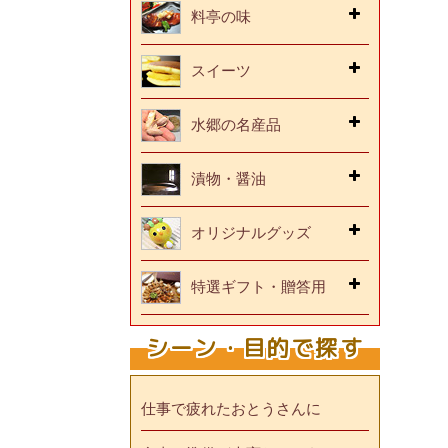
料亭の味
スイーツ
水郷の名産品
漬物・醤油
オリジナルグッズ
特選ギフト・贈答用
シーン・目的で探す
仕事で疲れたおとうさんに