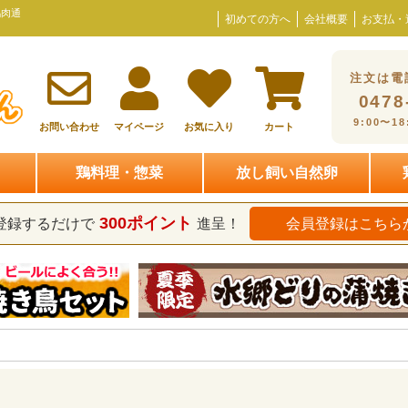
鶏肉通
初めての方へ
会社概要
お支払・
注文は電
0478
9:00〜1
お問い合わせ
マイページ
お気に入り
カート
鶏料理・惣菜
放し飼い自然卵
300ポイント
登録するだけで
進呈！
会員登録はこちら