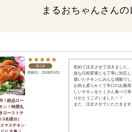
まるおちゃんさんの
購入者
初めて注文させて頂きました。

投稿日
2026/01/01
急な日程変更にも丁寧に対応し
届いたチキンにみんな感動でした
お肉も柔らかくて辛口のお義母
しいチキンをたくさん食べて幸
りがとうございました！！

料！絶品ロー
また、注文させていただきます
キン！特撰丸
きローストチ
2-3名様分）
リスマスチキン
どり 丸鳥 ］