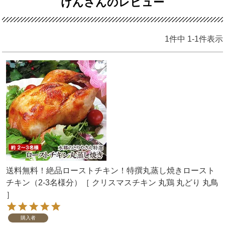
けんさんのレビュー
1
件中
1
-
1
件表示
送料無料！絶品ローストチキン！特撰丸蒸し焼きロースト
チキン（2-3名様分）［ クリスマスチキン 丸鶏 丸どり 丸鳥
］
購入者