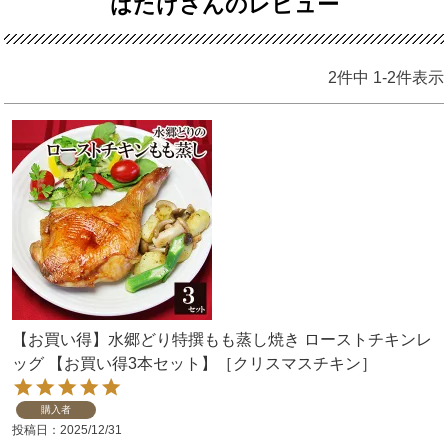
はたけさんのレビュー
2
件中
1
-
2
件表示
【お買い得】水郷どり特撰もも蒸し焼き ローストチキンレ
ッグ 【お買い得3本セット】［クリスマスチキン］
購入者
投稿日
2025/12/31