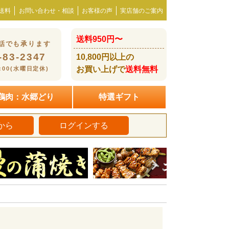
送料
お問い合わせ・相談
お客様の声
実店舗のご案内
送料950円〜
話でも承ります
-83-2347
10,800円以上の
お買い上げで
送料無料
8:00(水曜日定休)
鶏肉：水郷どり
特選ギフト
から
ログインする