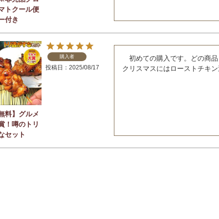
マトクール便
ー付き
購入者
　初めての購入です。どの商品
投稿日
2025/08/17
クリスマスにはローストチキン
無料】グルメ
賞！噂のトリ
なセット