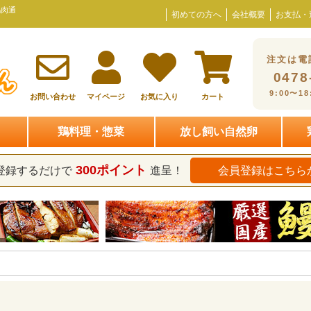
鶏肉通
初めての方へ
会社概要
お支払・
注文は電
0478
9:00〜1
お問い合わせ
マイページ
お気に入り
カート
鶏料理・惣菜
放し飼い自然卵
300ポイント
登録するだけで
進呈！
会員登録はこちら