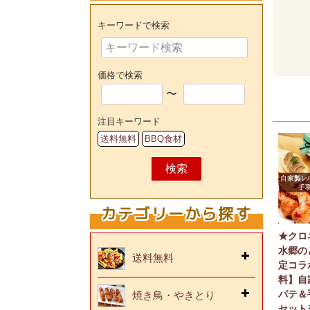
キーワードで検索
価格で検索
〜
注目キーワード
送料無料
BBQ食材
検索
カテゴリーから探す
★クロ
水郷の
送料無料
定コラ
料】自
パテ＆
焼き鳥・やきとり
セット