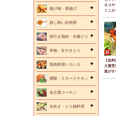
ネコヤ
揚げ物・唐揚げ
ミニカ
放し飼い自然卵
朝引き鶏肉・水郷どり
串物・生やきとり
【送料
鶏肉料理いろいろ
大賞受
逃がす
燻製・スモークチキン
名古屋コーチン
水炊き・とり鍋料理