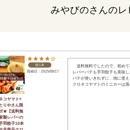
みやびのさんのレ
購入者
　送料無料でしたので、初めて
投稿日
2025/08/17
レバーパテも手羽餃子も美味し
パテが使いきれずに…他に使え
クロネコヤマトのミニカーは孫
ネコヤマト×
とりやさん限
ボ★【送料無
家製レバーの
手羽餃子10本
※非売品クロ