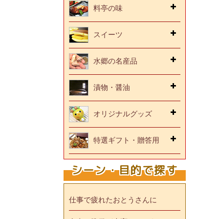
料亭の味
スイーツ
水郷の名産品
漬物・醤油
オリジナルグッズ
特選ギフト・贈答用
シーン・目的で探す
仕事で疲れたおとうさんに