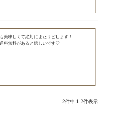
も美味しくて絶対にまたリピします！

送料無料があると嬉しいです♡
2
件中
1
-
2
件表示