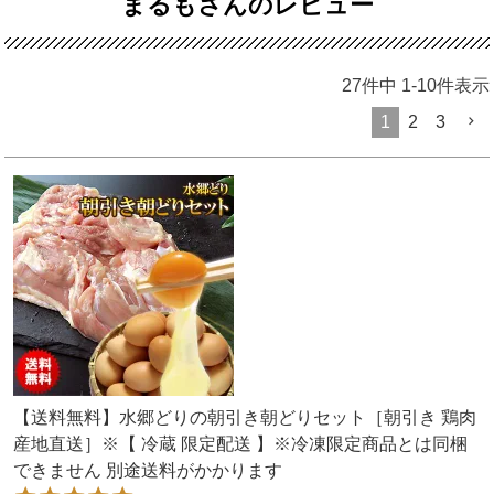
まるもさんのレビュー
27
件中
1
-
10
件表示
1
2
3
【送料無料】水郷どりの朝引き朝どりセット［朝引き 鶏肉
産地直送］※【 冷蔵 限定配送 】※冷凍限定商品とは同梱
できません 別途送料がかかります