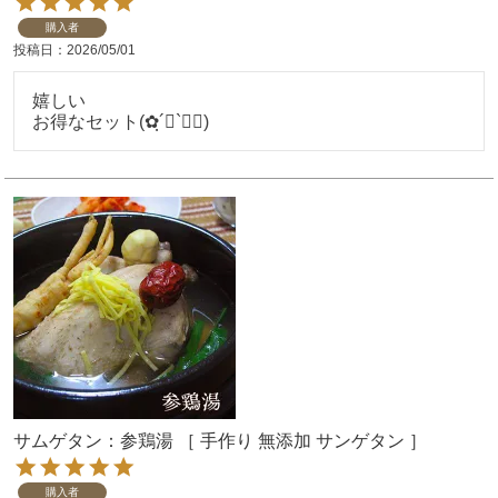
購入者
投稿日
2026/05/01
嬉しい

サムゲタン：参鶏湯 ［ 手作り 無添加 サンゲタン ］
購入者