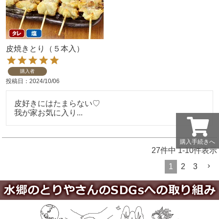
皮焼きとり（５本入）
購入者
投稿日
2024/10/06
皮好きにはたまらない♡

我が家お気に入り...
購入手続きへ
27
件中
1
-
10
件表示
1
2
3