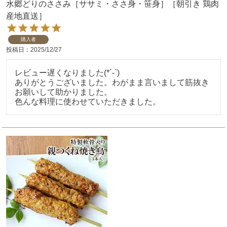
水郷どりのささみ［ササミ・ささ身・笹身］［朝引き 鶏肉
産地直送］
購入者
投稿日
2025/12/27
レビュー遅くなりました(*´-`)

ありがとうございました。わがまま言いまして筋抜き
お願いして助かりました。
