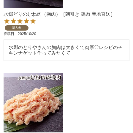
水郷どりのむね肉（胸肉）［朝引き 鶏肉 産地直送］
購入者
投稿日
2025/10/20
水郷のとりやさんの胸肉は大きくて肉厚♡レシピのチ
キンナゲット作ってみたくて