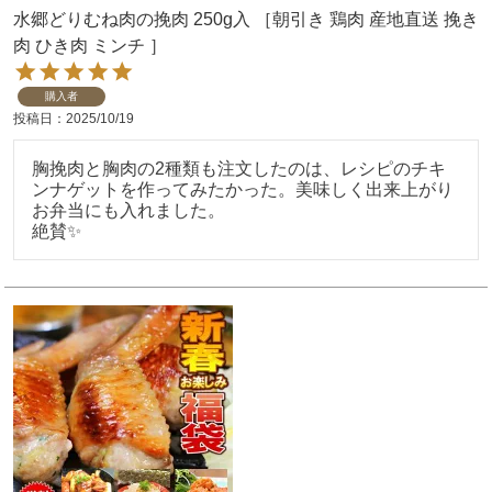
水郷どりむね肉の挽肉 250g入 ［朝引き 鶏肉 産地直送 挽き
肉 ひき肉 ミンチ ］
購入者
投稿日
2025/10/19
胸挽肉と胸肉の2種類も注文したのは、レシピのチキ
ンナゲットを作ってみたかった。美味しく出来上がり
お弁当にも入れました。

絶賛✨