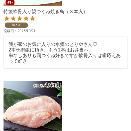
特製軟骨入り親つくね焼き鳥（３本入）
購入者
投稿日
2025/10/21
我が家のお気に入りの水郷のとりやさん♡

2本晩御飯に頂き、もう1本はお弁当へ。

串なしありも鶏つくね好きですが軟骨入りは歯応えあ