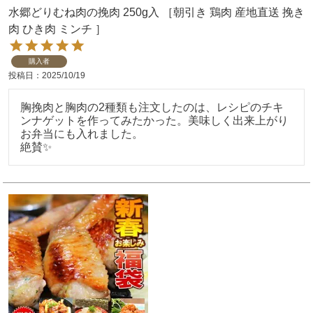
水郷どりむね肉の挽肉 250g入 ［朝引き 鶏肉 産地直送 挽き
肉 ひき肉 ミンチ ］
購入者
投稿日
2025/10/19
胸挽肉と胸肉の2種類も注文したのは、レシピのチキ
ンナゲットを作ってみたかった。美味しく出来上がり
お弁当にも入れました。

絶賛✨