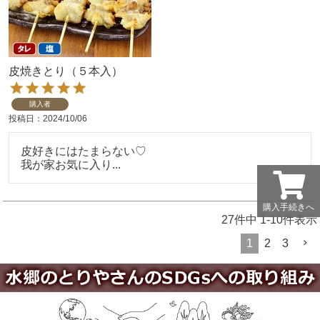
皮焼きとり（５本入）
購入者
投稿日
2024/10/06
皮好きにはたまらない♡

我が家お気に入り...
購入手続きへ
27
件中
1
-
10
件表示
1
2
3