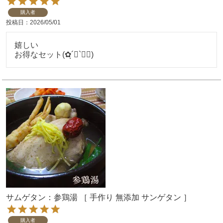
購入者
投稿日
2026/05/01
嬉しい

サムゲタン：参鶏湯 ［ 手作り 無添加 サンゲタン ］
購入者