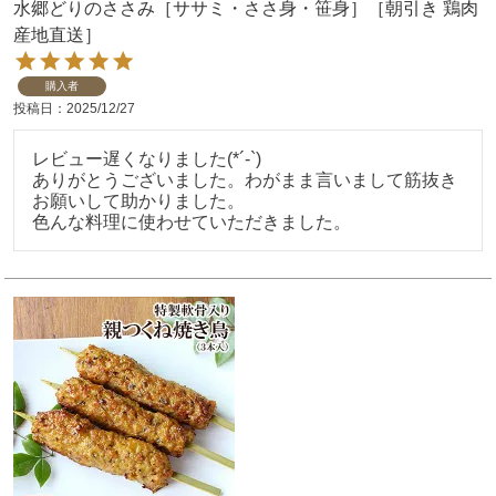
水郷どりのささみ［ササミ・ささ身・笹身］［朝引き 鶏肉
産地直送］
購入者
投稿日
2025/12/27
レビュー遅くなりました(*´-`)

ありがとうございました。わがまま言いまして筋抜き
お願いして助かりました。
