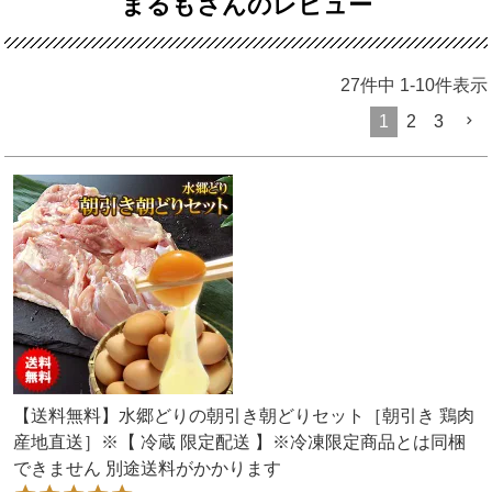
まるもさんのレビュー
27
件中
1
-
10
件表示
1
2
3
【送料無料】水郷どりの朝引き朝どりセット［朝引き 鶏肉
産地直送］※【 冷蔵 限定配送 】※冷凍限定商品とは同梱
できません 別途送料がかかります