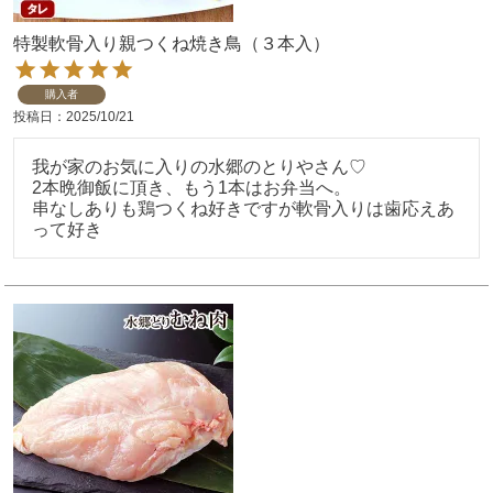
特製軟骨入り親つくね焼き鳥（３本入）
購入者
投稿日
2025/10/21
我が家のお気に入りの水郷のとりやさん♡

2本晩御飯に頂き、もう1本はお弁当へ。

串なしありも鶏つくね好きですが軟骨入りは歯応えあ