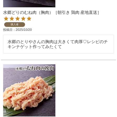
水郷どりのむね肉（胸肉）［朝引き 鶏肉 産地直送］
購入者
投稿日
2025/10/20
水郷のとりやさんの胸肉は大きくて肉厚♡レシピのチ
キンナゲット作ってみたくて