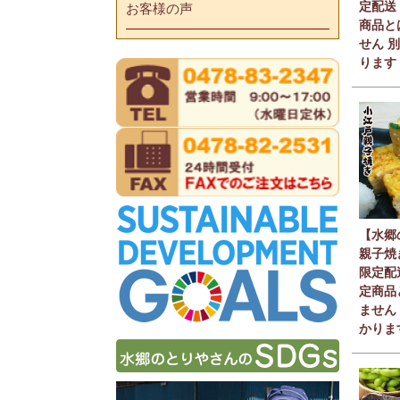
定配送
お客様の声
商品と
せん 
ります
【水郷
親子焼
限定配
定商品
ません
かりま