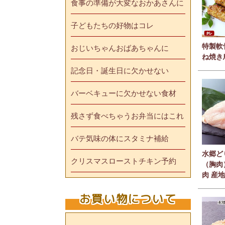
食事の準備が大変なおかあさんに
子どもたちの好物はコレ
特製軟
おじいちゃんおばあちゃんに
ね焼き
記念日・誕生日に欠かせない
バーベキューに欠かせない食材
残さず食べちゃうお弁当にはこれ
バテ気味の体にスタミナ補給
水郷ど
クリスマスローストチキン予約
（胸肉
肉 産
お買い物について