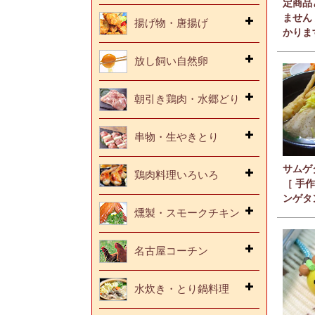
定商品
ません
揚げ物・唐揚げ
かりま
放し飼い自然卵
朝引き鶏肉・水郷どり
串物・生やきとり
サムゲ
鶏肉料理いろいろ
［ 手作
ンゲタ
燻製・スモークチキン
名古屋コーチン
水炊き・とり鍋料理