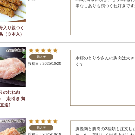
骨入り親つく
鳥（３本入）
購入者
水郷のとりやさんの胸肉は大き
投稿日
2025/10/20
くて
りのむね肉
）［朝引き 鶏
地直送］
購入者
胸挽肉と胸肉の2種類も注文し
投稿日
2025/10/19
かった。美味しく出来上がりお