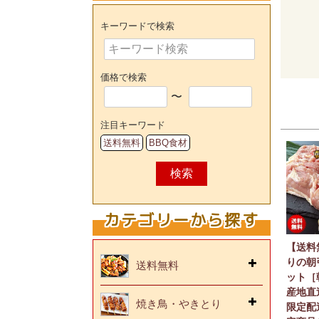
キーワードで検索
価格で検索
〜
注目キーワード
送料無料
BBQ食材
検索
カテゴリーから探す
【送料
りの朝
送料無料
ット［
産地直
焼き鳥・やきとり
限定配