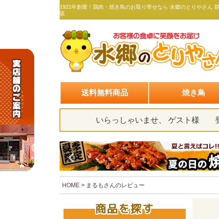
1921年創業！鶏肉・焼き鳥のお取り寄せなら 水郷のとりやさん 
販
送料無料商品
焼き鳥
いらっしゃいませ、 ゲスト様
HOME
まるもさんのレビュー
商品を探す