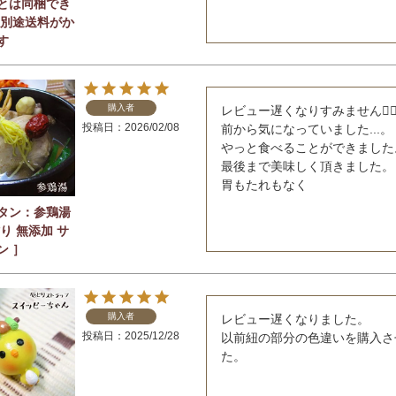
とは同梱でき
 別途送料がか
す
購入者
レビュー遅くなりすみません🙇‍♀️
投稿日
2026/02/08
前から気になっていました...。

やっと食べることができました
最後まで美味しく頂きました。

胃もたれもなく
タン：参鶏湯
り 無添加 サ
ン ］
購入者
レビュー遅くなりました。

投稿日
2025/12/28
以前紐の部分の色違いを購入さ