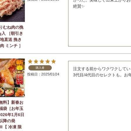
絶賛✨
りむね肉の挽
0g入 ［朝引き
産地直送 挽き
肉 ミンチ ］
購入者
注文する前からワクワクしていま
投稿日
2025/01/24
3代目/4代目のセレクトも。お
無料】新春お
福袋［お年玉
2026年1月6日
以降の発
※【 冷凍 限