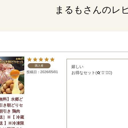
まるもさんのレ
購入者
嬉しい

投稿日
2026/05/01
無料】水郷ど
引き朝どりセ
朝引き 鶏肉
送］※【 冷蔵
送 】※冷凍限