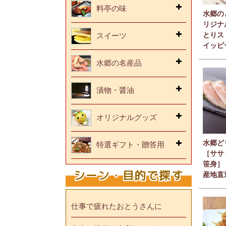
料亭の味
水郷の
リジナ
とりス
スイーツ
イッピ
水郷の名産品
漬物・醤油
オリジナルグッズ
水郷ど
特選ギフト・贈答用
［ササ
笹身］
シーン・目的で探す
産地直
仕事で疲れたおとうさんに