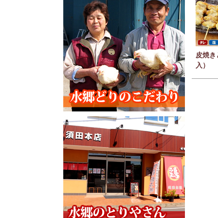
皮焼き
入）