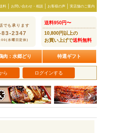
送料
お問い合わせ・相談
お客様の声
実店舗のご案内
送料950円〜
話でも承ります
-83-2347
10,800円以上の
お買い上げで
送料無料
8:00(水曜日定休)
鶏肉：水郷どり
特選ギフト
から
ログインする