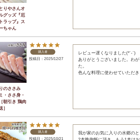
とりやさんオ
ルグッズ『厄
トラップ』ス
ーちゃん
購入者
レビュー遅くなりました(*´-`)

投稿日
2025/12/27
ありがとうございました。わが
た。

りのささみ
ミ・ささ身・
［朝引き 鶏肉
送］
購入者
我が家のお気に入りの水郷のと
投稿日
2025/10/21
2本晩御飯に頂き、もう1本はお