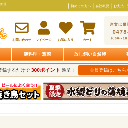
鶏肉通
初めての方へ
会社概要
お支払・
注文は電
0478
9:00〜1
お問い合わせ
マイページ
お気に入り
カート
鶏料理・惣菜
放し飼い自然卵
300ポイント
登録するだけで
進呈！
会員登録はこちら