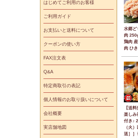
はじめてご利用のお客様
ご利用ガイド
水郷ど
お支払いと送料について
肉 25
鶏肉 
クーポンの使い方
肉 ひき
FAX注文表
Q&A
特定商取引の表記
個人情報のお取り扱いについて
【送料
会社概要
楽しみ
付き♪ 
実店舗地図
（火）
送］］