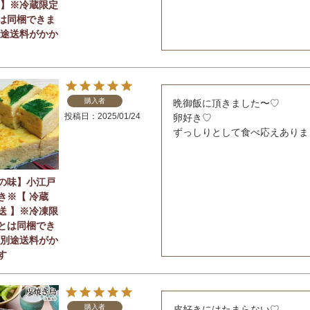
 】※冷蔵限定
は同梱できま
別途送料がかか
購入者
晩御飯に頂きました〜♡

投稿日
2025/01/24
卵好き♡

ずっしりとして食べ応えありま
の味】小江戸
き※【 冷蔵
送 】※冷凍限
とは同梱でき
 別途送料がか
す
購入者
皮好きにはたまらない♡
