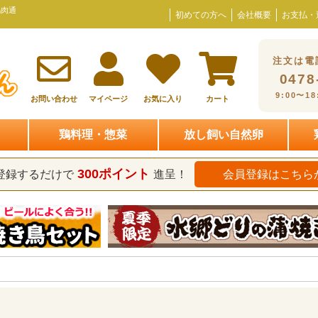
鶏肉通
初めての方へ
会社概要
お支払・
注文は電
0478
9:00〜1
お問い合わせ
マイページ
お気に入り
カート
鶏料理・惣菜
放し飼い自然卵
300ポイント
登録するだけで
進呈！
会員登録はこちら