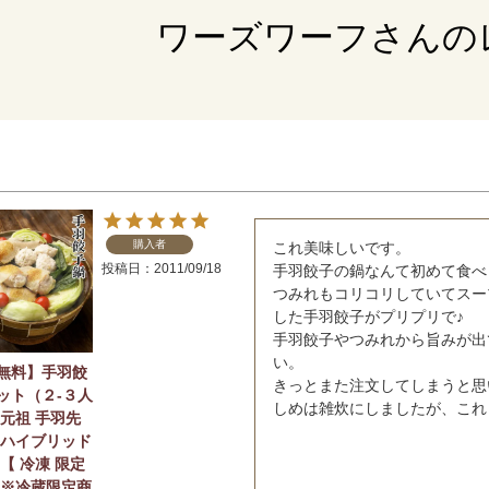
ワーズワーフさんの
購入者
これ美味しいです。

投稿日
2011/09/18
手羽餃子の鍋なんて初めて食べ
つみれもコリコリしていてスー
した手羽餃子がプリプリで♪

手羽餃子やつみれから旨みが出
い。

無料】手羽餃
きっとまた注文してしまうと思
ット（２-３人
しめは雑炊にしましたが、これ
 元祖 手羽先
 ハイブリッド
【 冷凍 限定
】※冷蔵限定商