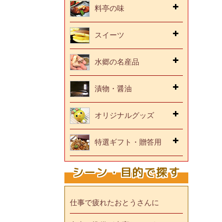
料亭の味
スイーツ
水郷の名産品
漬物・醤油
オリジナルグッズ
特選ギフト・贈答用
シーン・目的で探す
仕事で疲れたおとうさんに