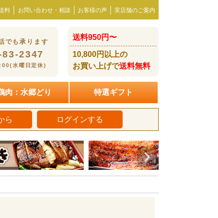
送料
お問い合わせ・相談
お客様の声
実店舗のご案内
送料950円〜
話でも承ります
-83-2347
10,800円以上の
お買い上げで
送料無料
8:00(水曜日定休)
鶏肉：水郷どり
特選ギフト
から
ログインする