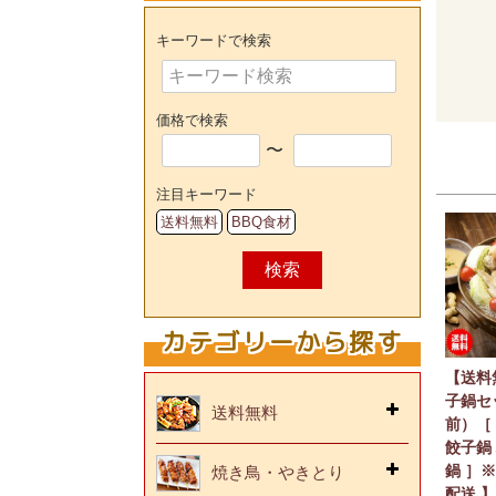
キーワードで検索
価格で検索
〜
注目キーワード
送料無料
BBQ食材
検索
カテゴリーから探す
【送料
子鍋セ
送料無料
前）［
餃子鍋
鍋 ］※
焼き鳥・やきとり
配送 