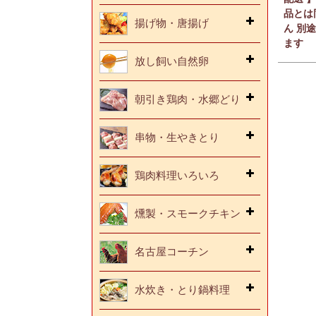
品とは
揚げ物・唐揚げ
ん 別
ます
放し飼い自然卵
朝引き鶏肉・水郷どり
串物・生やきとり
鶏肉料理いろいろ
燻製・スモークチキン
名古屋コーチン
水炊き・とり鍋料理