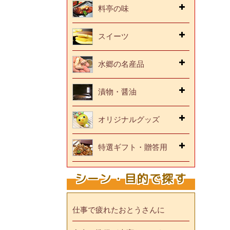
料亭の味
スイーツ
水郷の名産品
漬物・醤油
オリジナルグッズ
特選ギフト・贈答用
シーン・目的で探す
仕事で疲れたおとうさんに