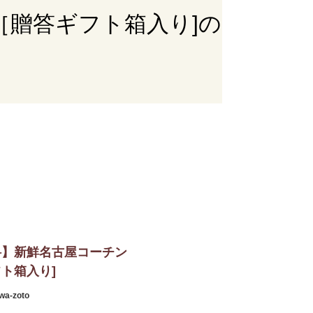
［贈答ギフト箱入り]の
料】新鮮名古屋コーチン
ト箱入り]
wa-zoto