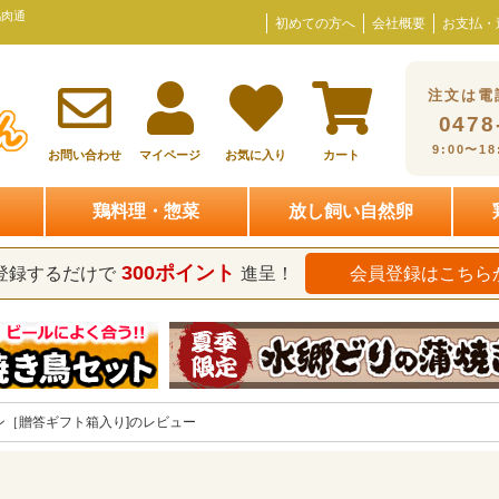
鶏肉通
初めての方へ
会社概要
お支払・
注文は電
0478
9:00〜1
お問い合わせ
マイページ
お気に入り
カート
鶏料理・惣菜
放し飼い自然卵
300ポイント
登録するだけで
進呈！
会員登録はこちら
ン［贈答ギフト箱入り]のレビュー