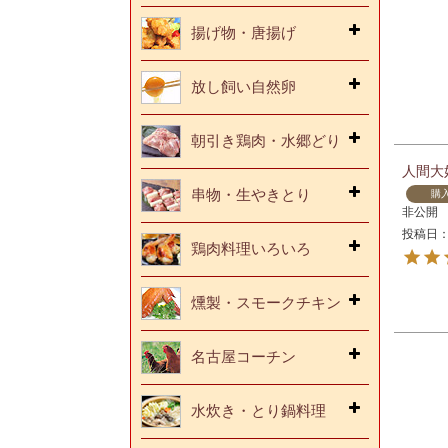
揚げ物・唐揚げ
放し飼い自然卵
朝引き鶏肉・水郷どり
人間大
串物・生やきとり
購
非公開
投稿日
鶏肉料理いろいろ
燻製・スモークチキン
名古屋コーチン
水炊き・とり鍋料理