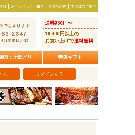
送料
お問い合わせ・相談
お客様の声
実店舗のご案内
送料950円〜
話でも承ります
-83-2347
10,800円以上の
お買い上げで
送料無料
8:00(水曜日定休)
鶏肉：水郷どり
特選ギフト
から
ログインする