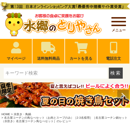
メニュー
マイページ
送料無料商品
カートを見る
電話注文
検索
HOME
水炊き・鳥鍋
名古屋コーチンの鳥なべセット（お肉とスープのみ）［2-3名様用］［名古屋コーチン鍋セット
（水炊き）名古屋コーチン鳥なべセット］のレビュー