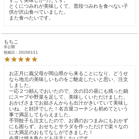
すごく美味しかったです。

とくにつみれが美味しくて、普段つみれを食べない子
供が沢山食べていました。

また食べたいです。
もちこ
非公開
投稿日
2015/01/11
お正月に義父母が岡山県から来ることになり、どうせ
なら地元の美味しいものをご馳走したいと思い、注文
しました。

一応２つ頼んでおいたので、次の日の昼にも残った鍋
にスープや野菜を足して、美味しくいただけました。

おかげさまでお姑さんからも出汁がきいていて美味し
いね、と好評でした！名古屋コーチンも初めてという
事で満足してもらえました。

手羽餃子も注文したので、お酒のおつまみにもおかず
にも困らず、おせちとサラダを作っただけで楽々なの
に大満足のおもてなしができました！

今度は焼き鳥なども注文したいです。