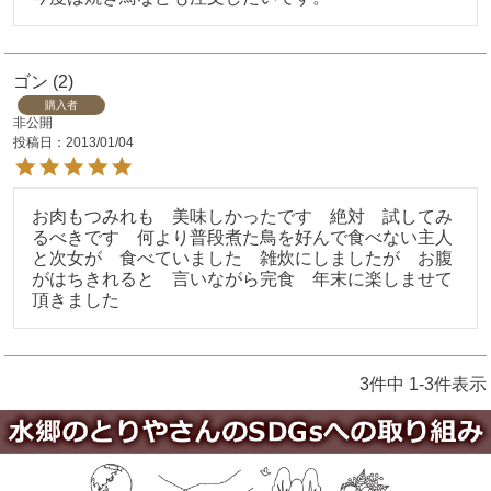
ゴン
2
購入者
非公開
投稿日
2013/01/04
お肉もつみれも　美味しかったです　絶対　試してみ
るべきです　何より普段煮た鳥を好んで食べない主人
と次女が　食べていました　雑炊にしましたが　お腹
がはちきれると　言いながら完食　年末に楽しませて
頂きました
3
件中
1
-
3
件表示