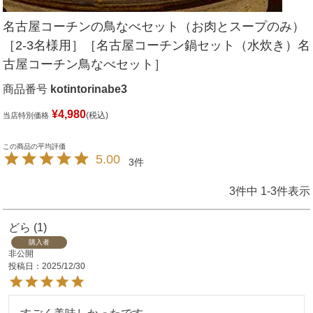
名古屋コーチンの鳥なべセット（お肉とスープのみ）
［2-3名様用］［名古屋コーチン鍋セット（水炊き）名
古屋コーチン鳥なべセット］
商品番号
kotintorinabe3
¥
4,980
税込
当店特別価格
5.00
3
3
件中
1
-
3
件表示
どら
1
購入者
非公開
投稿日
2025/12/30