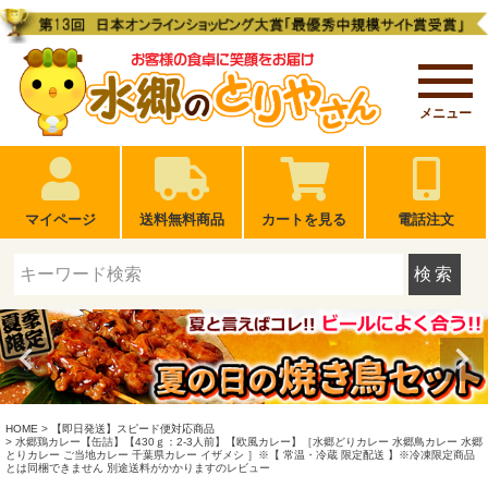
メニュー
マイページ
送料無料商品
カートを見る
電話注文
検索
HOME
【即日発送】スピード便対応商品
水郷鶏カレー【缶詰】【430ｇ：2-3人前】【欧風カレー】［水郷どりカレー 水郷鳥カレー 水郷
とりカレー ご当地カレー 千葉県カレー イザメシ ］※【 常温・冷蔵 限定配送 】※冷凍限定商品
とは同梱できません 別途送料がかかりますのレビュー