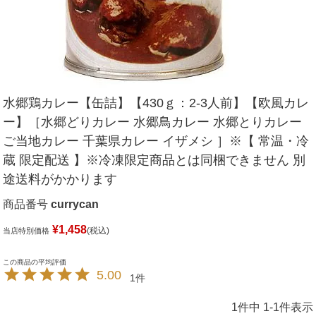
水郷鶏カレー【缶詰】【430ｇ：2-3人前】【欧風カレ
ー】［水郷どりカレー 水郷鳥カレー 水郷とりカレー
ご当地カレー 千葉県カレー イザメシ ］※【 常温・冷
蔵 限定配送 】※冷凍限定商品とは同梱できません 別
途送料がかかります
商品番号
currycan
¥
1,458
税込
当店特別価格
5.00
1
1
件中
1
-
1
件表示