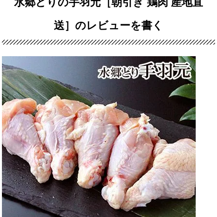
水郷どりの手羽元［朝引き 鶏肉 産地直
送］のレビューを書く