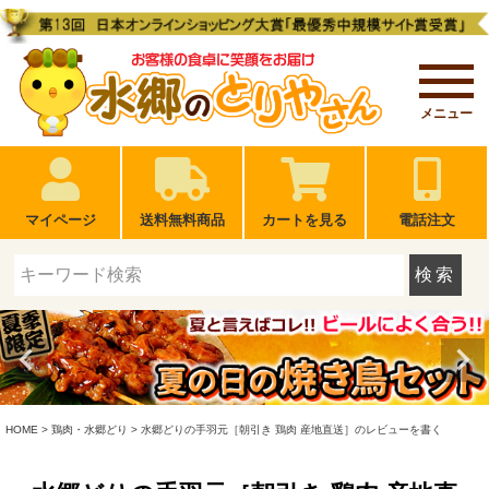
メニュー
マイページ
送料無料商品
カートを見る
電話注文
検索
HOME
鶏肉・水郷どり
水郷どりの手羽元［朝引き 鶏肉 産地直送］のレビューを書く