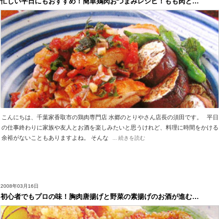
忙しい平日にもおすすめ！簡単鶏肉おつまみレシピ！もも肉と…
こんにちは、千葉家香取市の鶏肉専門店 水郷のとりやさん店長の須田です。 平日
の仕事終わりに家族や友人とお酒を楽しみたいと思うけれど、料理に時間をかける
余裕がないこともありますよね。 そんな
... 続きを読む
2008年03月16日
初心者でもプロの味！胸肉唐揚げと野菜の素揚げのお酒が進む…