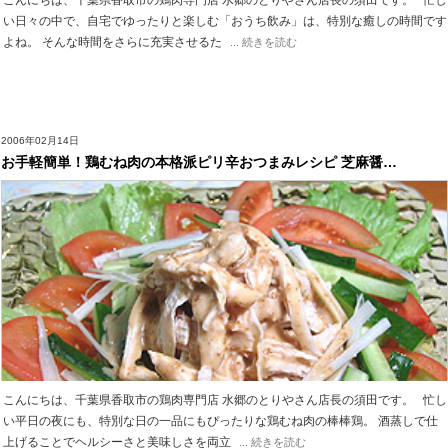
こんにちは、千葉県香取市の鶏肉専門店 水郷のとりやさん店長の須田です。 忙し
い日々の中で、自宅でゆったりと楽しむ「おうち飲み」は、特別な癒しの時間です
よね。 そんな時間をさらに充実させるた
... 続きを読む
2006年02月14日
お手軽簡単！鶏むね肉の本格派ピリ辛おつまみレシピ 芝麻醤…
こんにちは、千葉県香取市の鶏肉専門店 水郷のとりやさん店長の須田です。 忙し
い平日の夜にも、特別な日の一品にもぴったりな鶏むね肉の棒棒鶏。 酒蒸しで仕
上げることでヘルシーさと美味しさを両立
... 続きを読む