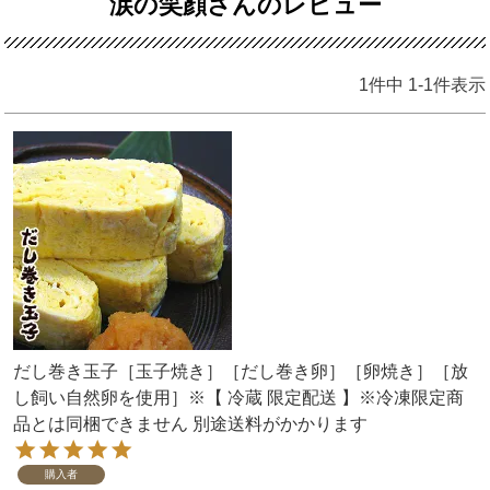
涙の笑顔さんのレビュー
1
件中
1
-
1
件表示
だし巻き玉子［玉子焼き］［だし巻き卵］［卵焼き］［放
し飼い自然卵を使用］※【 冷蔵 限定配送 】※冷凍限定商
品とは同梱できません 別途送料がかかります
購入者