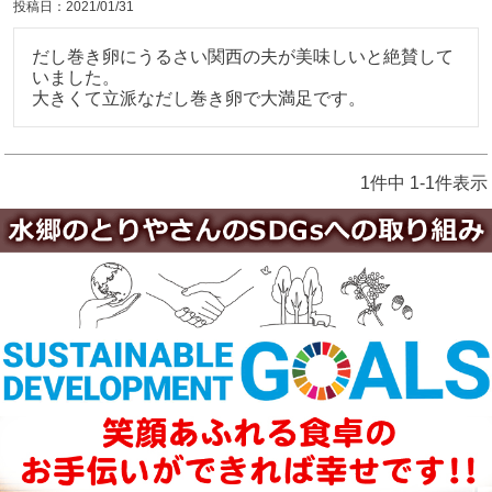
投稿日
2021/01/31
だし巻き卵にうるさい関西の夫が美味しいと絶賛して
いました。

大きくて立派なだし巻き卵で大満足です。
1
件中
1
-
1
件表示