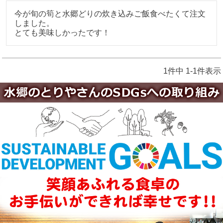
今が旬の筍と水郷どりの炊き込みご飯食べたくて注文
しました。

とても美味しかったです！
1
件中
1
-
1
件表示