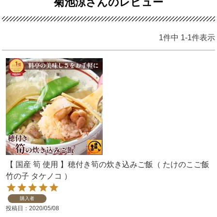
菊池涼さんのレビュー
1
件中
1
-
1
件表示
【 国産 筍 使用 】穂付き筍の炊き込みご飯（ たけのこご飯
竹の子 タケノコ ）
購入者
投稿日
2020/05/08