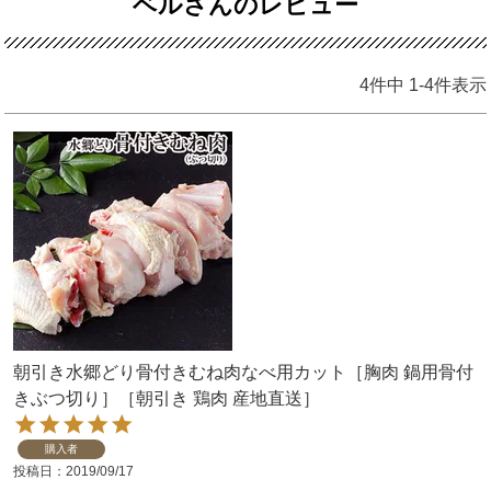
ベルさんのレビュー
4
件中
1
-
4
件表示
朝引き水郷どり骨付きむね肉なべ用カット［胸肉 鍋用骨付
きぶつ切り］［朝引き 鶏肉 産地直送］
購入者
投稿日
2019/09/17