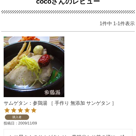
cocoさんのレビュー
1
件中
1
-
1
件表示
サムゲタン：参鶏湯 ［ 手作り 無添加 サンゲタン ］
購入者
投稿日
2009/11/09