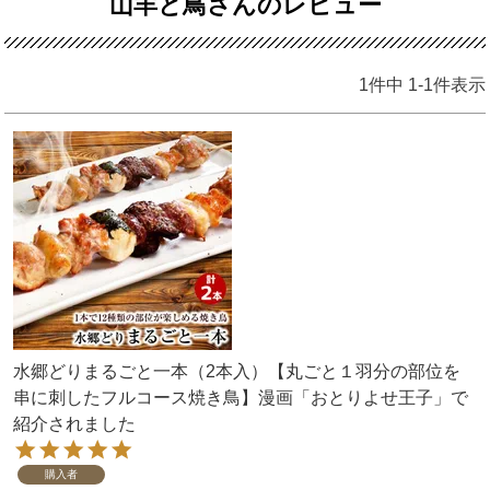
山羊と鳥さんのレビュー
1
件中
1
-
1
件表示
水郷どりまるごと一本（2本入）【丸ごと１羽分の部位を
串に刺したフルコース焼き鳥】漫画「おとりよせ王子」で
紹介されました
購入者