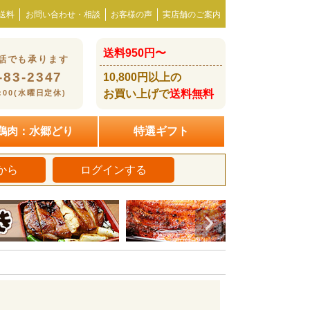
送料
お問い合わせ・相談
お客様の声
実店舗のご案内
送料950円〜
話でも承ります
-83-2347
10,800円以上の
お買い上げで
送料無料
8:00(水曜日定休)
鶏肉：水郷どり
特選ギフト
から
ログインする