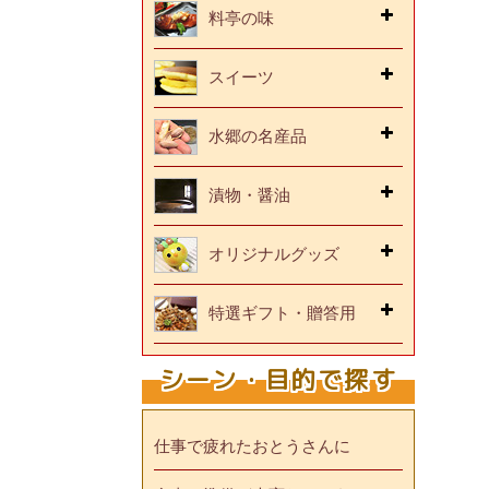
料亭の味
スイーツ
水郷の名産品
漬物・醤油
オリジナルグッズ
特選ギフト・贈答用
シーン・目的で探す
仕事で疲れたおとうさんに