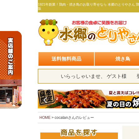
1921年創業！鶏肉・焼き鳥のお取り寄せなら 水郷のとりやさん 
販
送料無料商品
焼き鳥
いらっしゃいませ、 ゲスト様
HOME
cocatanさんのレビュー
商品を探す