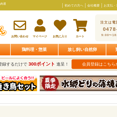
鶏肉通
初めての方へ
会社概要
お支払・
注文は電
0478
9:00〜1
お問い合わせ
マイページ
お気に入り
カート
鶏料理・惣菜
放し飼い自然卵
300ポイント
登録するだけで
進呈！
会員登録はこちら