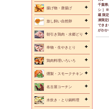
千葉県
揚げ物・唐揚げ
シ ］
蔵 限
凍限定
放し飼い自然卵
できま
がかか
朝引き鶏肉・水郷どり
串物・生やきとり
鶏肉料理いろいろ
燻製・スモークチキン
名古屋コーチン
水炊き・とり鍋料理