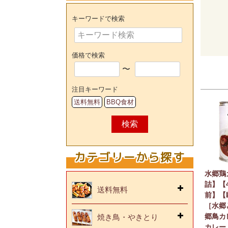
キーワードで検索
価格で検索
〜
注目キーワード
送料無料
BBQ食材
検索
カテゴリーから探す
水郷鶏
詰】【4
送料無料
前】【
［水郷
郷鳥カ
焼き鳥・やきとり
カレー