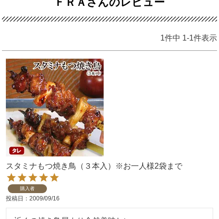
ＦＲＡさんのレビュー
1
件中
1
-
1
件表示
スタミナもつ焼き鳥（３本入）※お一人様2袋まで
購入者
投稿日
2009/09/16