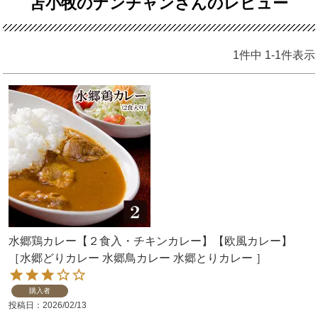
苫小牧のナンチャンさんのレビュー
1
件中
1
-
1
件表示
水郷鶏カレー【２食入・チキンカレー】【欧風カレー】
［水郷どりカレー 水郷鳥カレー 水郷とりカレー ］
購入者
投稿日
2026/02/13