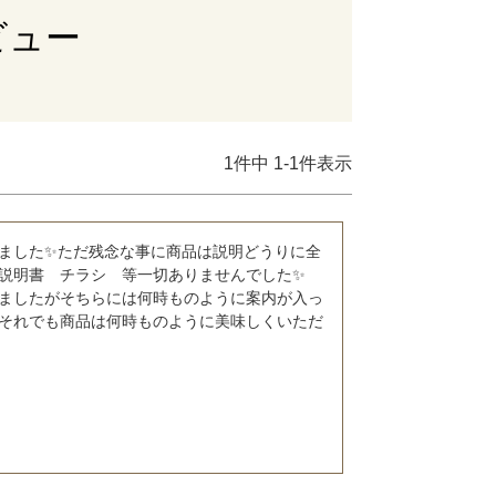
ビュー
1
件中
1
-
1
件表示
ました✨ただ残念な事に商品は説明どうりに全
説明書　チラシ　等一切ありませんでした✨　
ましたがそちらには何時ものように案内が入っ
それでも商品は何時ものように美味しくいただ