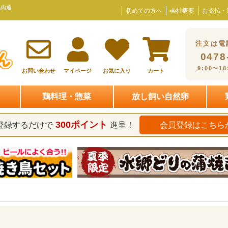
鶏肉通
初めての方へ
会社概要
お支払・
注文は電
0478
9:00〜1
お問い合わせ
マイページ
お気に入り
カート
鶏料理・惣菜
放し飼い自然卵
300ポイント
登録するだけで
進呈！
会員登録はこちら