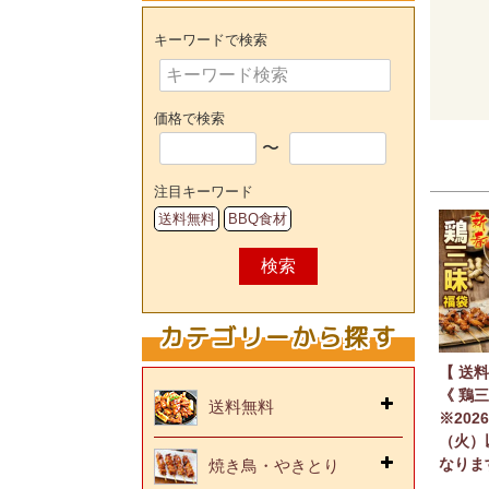
キーワードで検索
価格で検索
〜
注目キーワード
送料無料
BBQ食材
検索
カテゴリーから探す
【 送料
《 鶏三
送料無料
※202
（火）
なりま
焼き鳥・やきとり