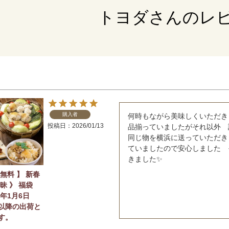
トヨダさんのレ
購入者
何時もながら美味しくいただき
投稿日
2026/01/13
品揃っていましたがそれ以外　
同じ物を横浜に送っていただき
ていましたので安心しました　
きました✨
無料 】 新春
昧 》 福袋
6年1月6日
以降の出荷と
す。