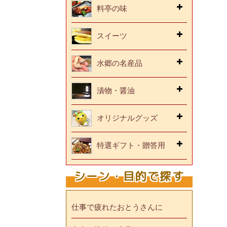
料亭の味
スイーツ
水郷の名産品
漬物・醤油
オリジナルグッズ
特選ギフト・贈答用
シーン・目的で探す
仕事で疲れたおとうさんに