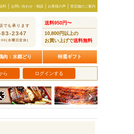
送料
お問い合わせ・相談
お客様の声
実店舗のご案内
送料950円〜
話でも承ります
-83-2347
10,800円以上の
お買い上げで
送料無料
8:00(水曜日定休)
鶏肉：水郷どり
特選ギフト
から
ログインする