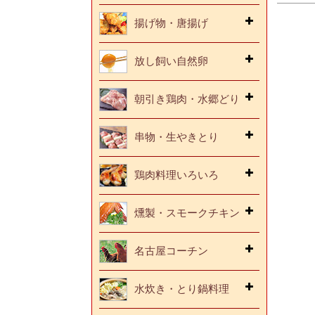
揚げ物・唐揚げ
放し飼い自然卵
朝引き鶏肉・水郷どり
串物・生やきとり
鶏肉料理いろいろ
燻製・スモークチキン
名古屋コーチン
水炊き・とり鍋料理