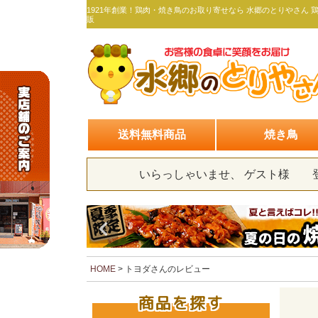
1921年創業！鶏肉・焼き鳥のお取り寄せなら 水郷のとりやさん 
販
送料無料商品
焼き鳥
いらっしゃいませ、 ゲスト様
HOME
トヨダさんのレビュー
商品を探す