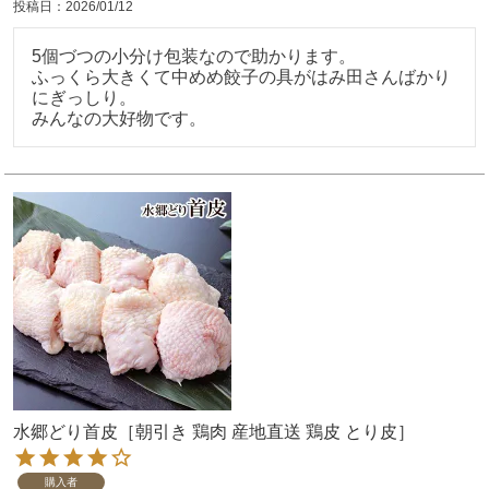
投稿日
2026/01/12
5個づつの小分け包装なので助かります。

ふっくら大きくて中めめ餃子の具がはみ田さんばかり
にぎっしり。

みんなの大好物です。
水郷どり首皮［朝引き 鶏肉 産地直送 鶏皮 とり皮］
購入者