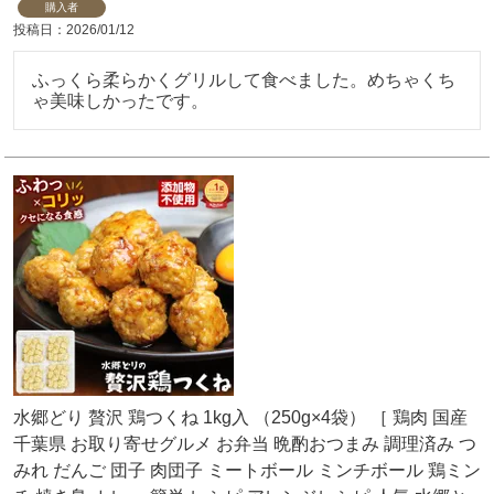
購入者
投稿日
2026/01/12
ふっくら柔らかくグリルして食べました。めちゃくち
ゃ美味しかったです。
水郷どり 贅沢 鶏つくね 1kg入 （250g×4袋） ［ 鶏肉 国産
千葉県 お取り寄せグルメ お弁当 晩酌おつまみ 調理済み つ
みれ だんご 団子 肉団子 ミートボール ミンチボール 鶏ミン