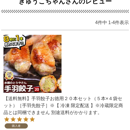
きゅうこちゃんさんのレビュー
4
件中
1
-
4
件表示
【送料無料】手羽餃子お徳用２０本セット（５本×４袋セ
ット）［手羽先餃子］※【 冷凍 限定配送 】※冷蔵限定商
品とは同梱できません 別途送料がかかります。
購入者