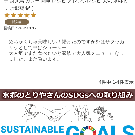
チ 焼き鳥 カレー 簡単 レシピ アレンジレシピ 人気 水郷と
り 水郷鶏 鍋 ］
購入者
投稿日
2026/01/12
めちゃくちゃ美味しい！揚げたのですが外はサクッカ
リッとして中はジューシー

大人気でまた食べたいと家族で大人気メニューになり
ました。また買います。
4
件中
1
-
4
件表示