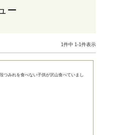
ュー
1
件中
1
-
1
件表示
段つみれを食べない子供が沢山食べていまし