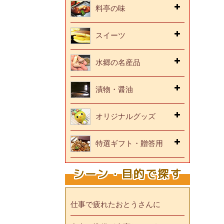
料亭の味
スイーツ
水郷の名産品
漬物・醤油
オリジナルグッズ
特選ギフト・贈答用
シーン・目的で探す
仕事で疲れたおとうさんに