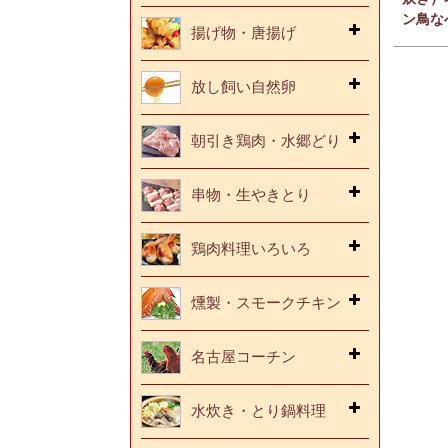
ン鳥な
揚げ物・唐揚げ
放し飼い自然卵
朝引き鶏肉・水郷どり
串物・生やきとり
鶏肉料理いろいろ
燻製・スモークチキン
名古屋コーチン
水炊き・とり鍋料理