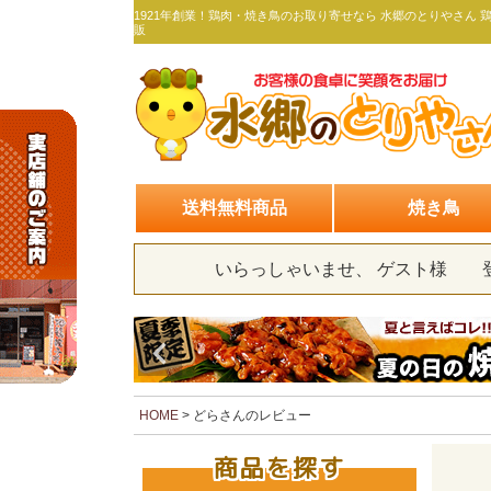
1921年創業！鶏肉・焼き鳥のお取り寄せなら 水郷のとりやさん 
販
送料無料商品
焼き鳥
いらっしゃいませ、 ゲスト様
HOME
どらさんのレビュー
商品を探す