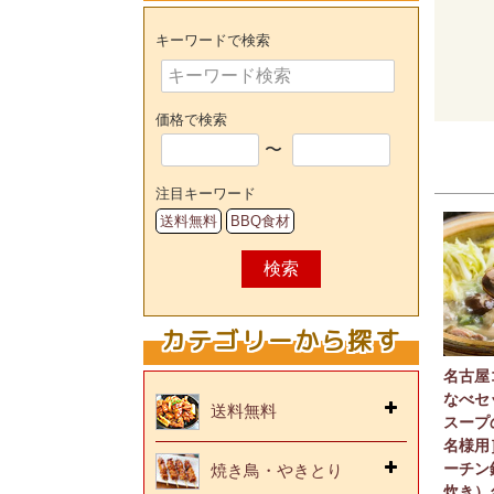
キーワードで検索
価格で検索
〜
注目キーワード
送料無料
BBQ食材
検索
カテゴリーから探す
名古屋
なべセ
送料無料
スープ
名様用
ーチン
焼き鳥・やきとり
炊き）