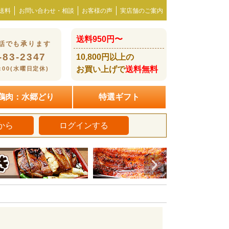
送料
お問い合わせ・相談
お客様の声
実店舗のご案内
送料950円〜
話でも承ります
-83-2347
10,800円以上の
お買い上げで
送料無料
8:00(水曜日定休)
鶏肉：水郷どり
特選ギフト
から
ログインする