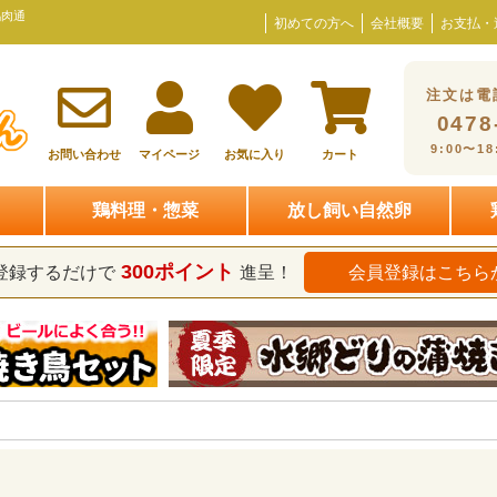
鶏肉通
初めての方へ
会社概要
お支払・
注文は電
0478
9:00〜1
お問い合わせ
マイページ
お気に入り
カート
鶏料理・惣菜
放し飼い自然卵
300ポイント
登録するだけで
進呈！
会員登録はこちら