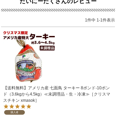
たいにーたくさんのレビュー
1
件中
1
-
1
件表示
【送料無料】アメリカ産 七面鳥 ターキー 8ポンド-10ポン
ド（3.6kgから4.5kg）≪未調理品・生・冷凍≫［クリスマ
スチキン xmasok］
購入者