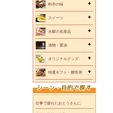
料亭の味
スイーツ
水郷の名産品
漬物・醤油
オリジナルグッズ
特選ギフト・贈答用
シーン・目的で探す
仕事で疲れたおとうさんに