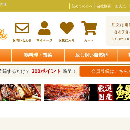
鶏肉通
初めての方へ
会社概要
お支払・
注文は電
0478
9:00〜1
お問い合わせ
マイページ
お気に入り
カート
鶏料理・惣菜
放し飼い自然卵
300ポイント
登録するだけで
進呈！
会員登録はこちら