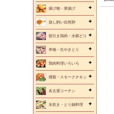
揚げ物・唐揚げ
放し飼い自然卵
朝引き鶏肉・水郷どり
串物・生やきとり
鶏肉料理いろいろ
燻製・スモークチキン
名古屋コーチン
水炊き・とり鍋料理