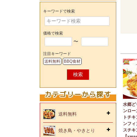
キーワードで検索
価格で検索
〜
注目キーワード
送料無料
BBQ食材
検索
カテゴリーから探す
水郷ど
ンロー
送料無料
トチキ
ンフィ
スチキ
焼き鳥・やきとり
【xma