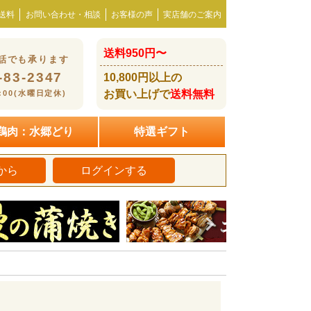
送料
お問い合わせ・相談
お客様の声
実店舗のご案内
送料950円〜
話でも承ります
-83-2347
10,800円以上の
お買い上げで
送料無料
8:00(水曜日定休)
鶏肉：水郷どり
特選ギフト
から
ログインする