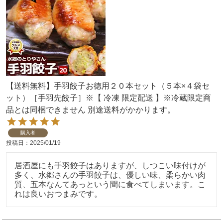
【送料無料】手羽餃子お徳用２０本セット（５本×４袋セ
ット）［手羽先餃子］※【 冷凍 限定配送 】※冷蔵限定商
品とは同梱できません 別途送料がかかります。
購入者
投稿日
2025/01/19
居酒屋にも手羽餃子はありますが、しつこい味付けが
多く、水郷さんの手羽餃子は、優しい味、柔らかい肉
質、五本なんてあっという間に食べてしまいます。こ
れは良いおつまみです。