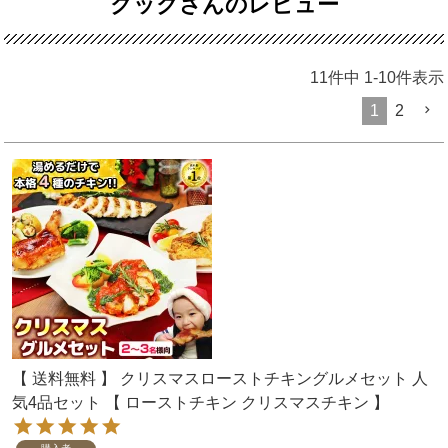
クックさんのレビュー
11
件中
1
-
10
件表示
1
2
【 送料無料 】 クリスマスローストチキングルメセット 人
気4品セット 【 ローストチキン クリスマスチキン 】