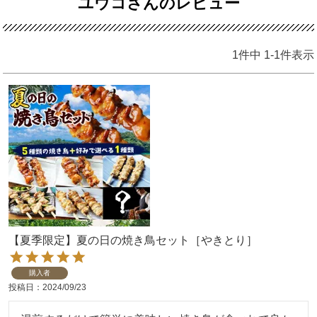
ユウコさんのレビュー
1
件中
1
-
1
件表示
【夏季限定】夏の日の焼き鳥セット［やきとり］
購入者
投稿日
2024/09/23