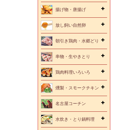
揚げ物・唐揚げ
放し飼い自然卵
朝引き鶏肉・水郷どり
串物・生やきとり
鶏肉料理いろいろ
燻製・スモークチキン
名古屋コーチン
水炊き・とり鍋料理