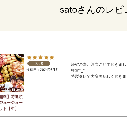
satoさんのレ
購入者
帰省の際、注文させて頂きまし
投稿日
2024/08/17
興奮^_^

特製タレで大変美味しく頂きま
無料】特選焼
ジュージュー
ット【生】