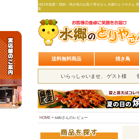
1921年創業！鶏肉・焼き鳥のお取り寄せなら 水郷のとりやさん 
販
送料無料商品
焼き鳥
いらっしゃいませ、 ゲスト様
HOME
satoさんのレビュー
商品を探す