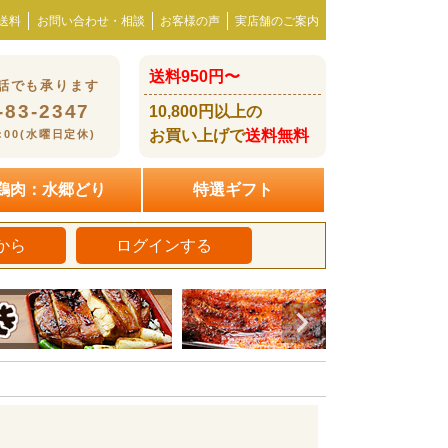
送料
お問い合わせ・相談
お客様の声
実店舗のご案内
送料950円〜
話でも承ります
-83-2347
10,800円以上の
お買い上げで
送料無料
8:00(水曜日定休)
鶏肉：水郷どり
特選ギフト
から
ログインする