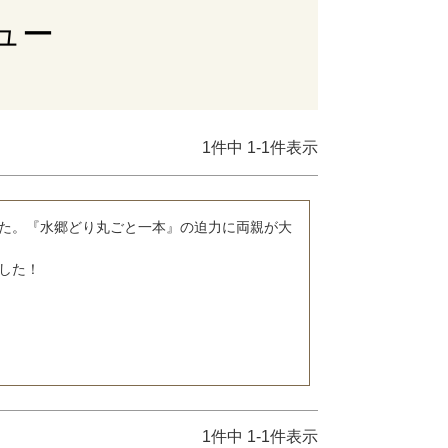
ビュー
1
件中
1
-
1
件表示
た。『水郷どり丸ごと一本』の迫力に両親が大
した！
1
件中
1
-
1
件表示