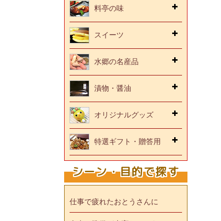
料亭の味
スイーツ
水郷の名産品
漬物・醤油
オリジナルグッズ
特選ギフト・贈答用
シーン・目的で探す
仕事で疲れたおとうさんに