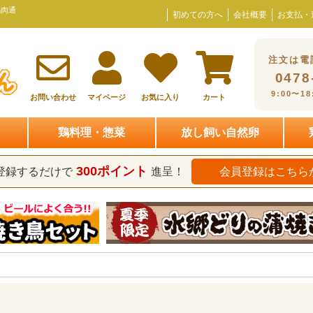
鶏肉通
初めての方へ
会社概要
お支払・
注文は電
0478
9:00〜1
お問い合わせ
マイページ
お気に入り
カート
鶏料理・惣菜
放し飼い自然卵
300ポイント
登録するだけで
進呈！
会員登録はこちら