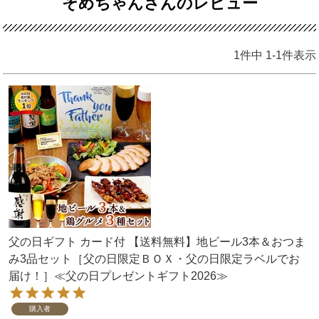
そめちゃんさんのレビュー
1
件中
1
-
1
件表示
父の日ギフト カード付 【送料無料】地ビール3本＆おつま
み3品セット［父の日限定ＢＯＸ・父の日限定ラベルでお
届け！］≪父の日プレゼントギフト2026≫
購入者