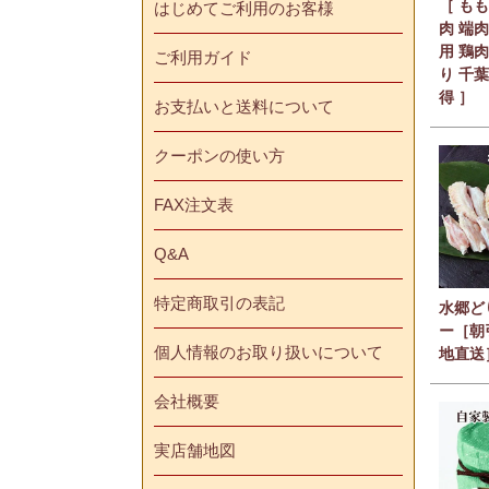
［ もも
はじめてご利用のお客様
肉 端肉
用 鶏肉
ご利用ガイド
り 千
得 ］
お支払いと送料について
クーポンの使い方
FAX注文表
Q&A
特定商取引の表記
水郷ど
ー［朝
個人情報のお取り扱いについて
地直送
会社概要
実店舗地図