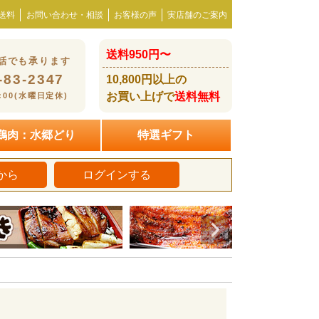
送料
お問い合わせ・相談
お客様の声
実店舗のご案内
送料950円〜
話でも承ります
-83-2347
10,800円以上の
お買い上げで
送料無料
8:00(水曜日定休)
鶏肉：水郷どり
特選ギフト
から
ログインする