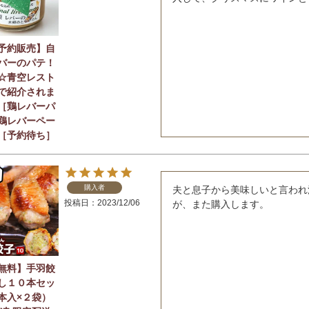
予約販売】自
バーのパテ！
☆青空レスト
で紹介されま
［鶏レバーパ
鶏レバーペー
［予約待ち］
購入者
夫と息子から美味しいと言われ
投稿日
2023/12/06
が、また購入します。
無料】手羽餃
し１０本セッ
本入×２袋）