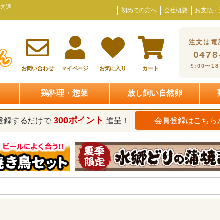
鶏肉通
初めての方へ
会社概要
お支払・
注文は電
0478
9:00〜1
お問い合わせ
マイページ
お気に入り
カート
鶏料理・惣菜
放し飼い自然卵
300ポイント
登録するだけで
進呈！
会員登録はこちら