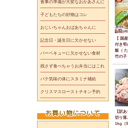
食事の準備が大変なおかあさんに
子どもたちの好物はコレ
おじいちゃんおばあちゃんに
【 国産
記念日・誕生日に欠かせない
付き筍
飯（ 
バーベキューに欠かせない食材
竹の子
残さず食べちゃうお弁当にはこれ
バテ気味の体にスタミナ補給
クリスマスローストチキン予約
お買い物について
【訳あ
切り落
1kg（