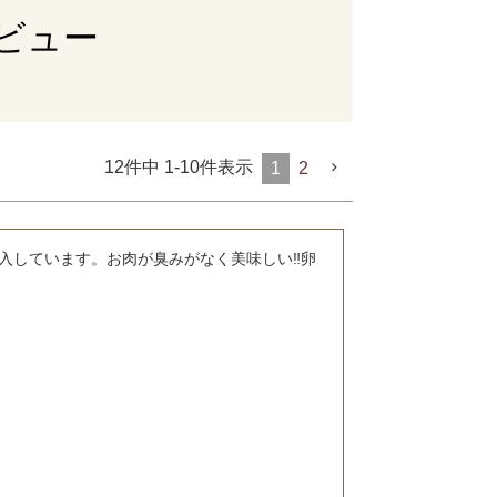
ビュー
12
件中
1
-
10
件表示
1
2
入しています。お肉が臭みがなく美味しい‼️卵