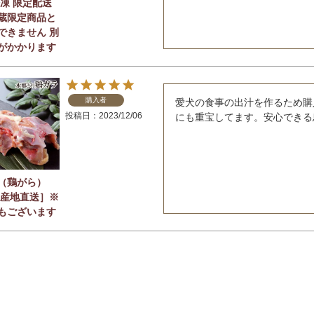
冷凍 限定配送
蔵限定商品と
できません 別
がかかります
購入者
愛犬の食事の出汁を作るため購
投稿日
2023/12/06
にも重宝してます。安心できる
（鶏がら）
 産地直送］※
もございます