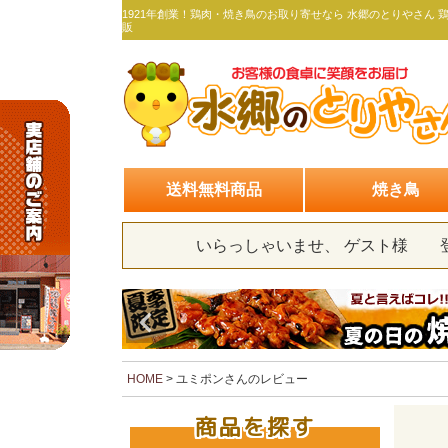
1921年創業！鶏肉・焼き鳥のお取り寄せなら 水郷のとりやさん 
販
送料無料商品
焼き鳥
いらっしゃいませ、 ゲスト様
HOME
ユミポンさんのレビュー
商品を探す