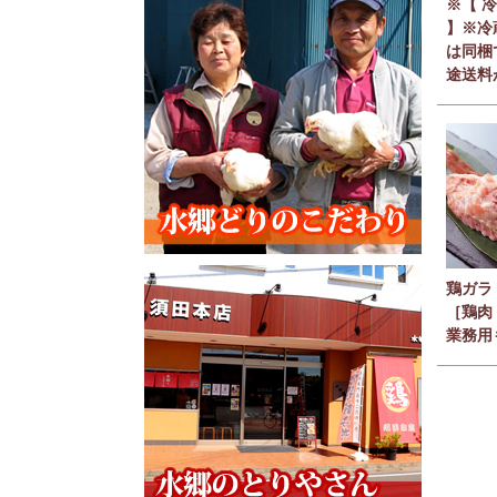
※【 
】※冷
は同梱
途送料
鶏ガラ
［鶏肉
業務用