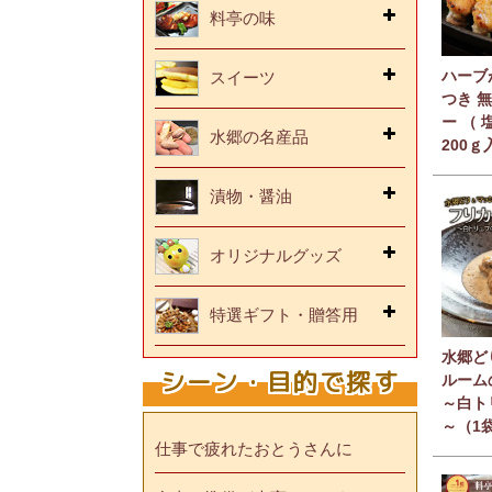
料亭の味
ハーブ
スイーツ
つき 
ー （ 
水郷の名産品
200ｇ
漬物・醤油
オリジナルグッズ
特選ギフト・贈答用
水郷ど
シーン・目的で探す
ルーム
～白ト
～（1袋
仕事で疲れたおとうさんに