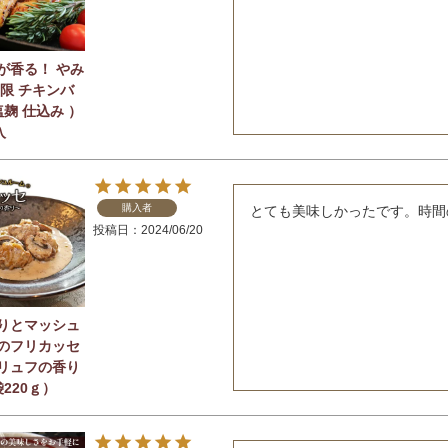
が香る！ やみ
無限 チキンバ
塩麹 仕込み ）
入
購入者
とても美味しかったです。時間
投稿日
2024/06/20
りとマッシュ
のフリカッセ
リュフの香り
220ｇ）