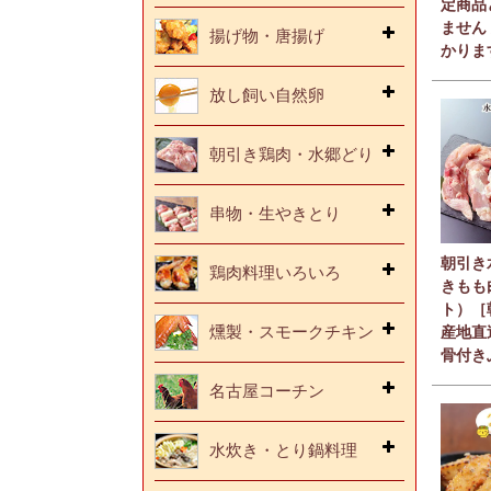
定商品
ません
揚げ物・唐揚げ
かりま
放し飼い自然卵
朝引き鶏肉・水郷どり
串物・生やきとり
朝引き
鶏肉料理いろいろ
きもも
ト）［
燻製・スモークチキン
産地直
骨付き
名古屋コーチン
水炊き・とり鍋料理