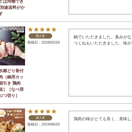
とは同梱でき
 別途送料がか
す
購入者
鍋でいただきました。臭みがな
投稿日
2026/02/26
つくねもいただきました。味が
水郷どり骨付
肉（鍋用カッ
朝引き 鶏肉
送］［なべ用
ぶつ切り］
購入者
鶏肉の味がとても良く、美味し
投稿日
2024/06/20