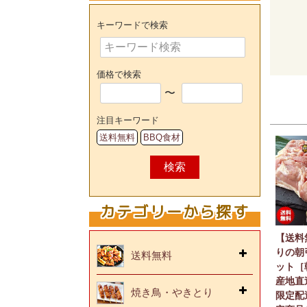
キーワードで検索
価格で検索
〜
注目キーワード
送料無料
BBQ食材
検索
カテゴリーから探す
【送料
りの朝
送料無料
ット［
産地直
焼き鳥・やきとり
限定配