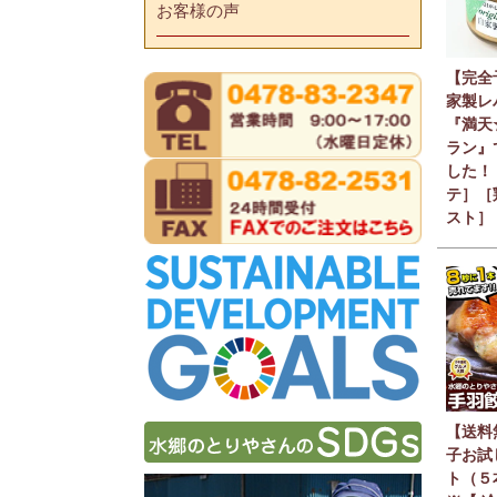
お客様の声
【完全
家製レ
『満天
ラン』
した！
テ］［
スト］
【送料
子お試
ト（５