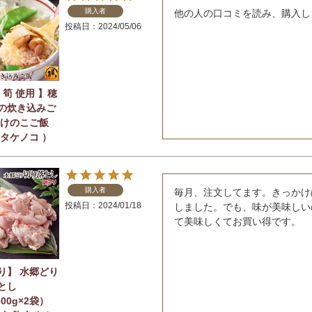
購入者
他の人の口コミを読み、購入し
投稿日
2024/05/06
 筍 使用 】穂
の炊き込みご
たけのこご飯
 タケノコ ）
購入者
毎月、注文してます。きっかけ
投稿日
2024/01/18
しました。でも、味が美味しい
り】 水郷どり
とし
500g×2袋）