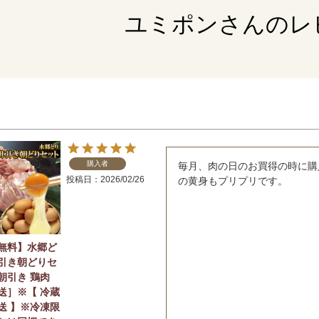
ユミポンさんのレ
購入者
毎月、肉の日のお買得の時に購
投稿日
2026/02/26
の黄身もプリプリです。
無料】水郷ど
引き朝どりセ
朝引き 鶏肉
送］※【 冷蔵
送 】※冷凍限