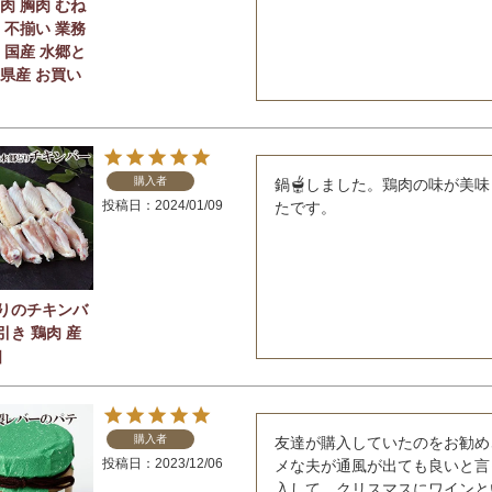
肉 胸肉 むね
 不揃い 業務
 国産 水郷と
葉県産 お買い
購入者
鍋🫕しました。鶏肉の味が美
投稿日
2024/01/09
たです。
りのチキンバ
引き 鶏肉 産
］
購入者
友達が購入していたのをお勧め
投稿日
2023/12/06
メな夫が通風が出ても良いと言
入して、クリスマスにワインと