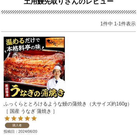
土用鰻先取りさんのレビュー
1
件中
1
-
1
件表示
ふっくらととろけるような鰻の蒲焼き（大サイズ約160g）
［ 国産 うなぎ 蒲焼き ］
購入者
投稿日
2024/06/20