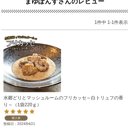
まゆぽんずさんのレビュー
1
件中
1
-
1
件表示
水郷どりとマッシュルームのフリカッセ～白トリュフの香
り～（1袋220ｇ）
購入者
投稿日
2024/04/21